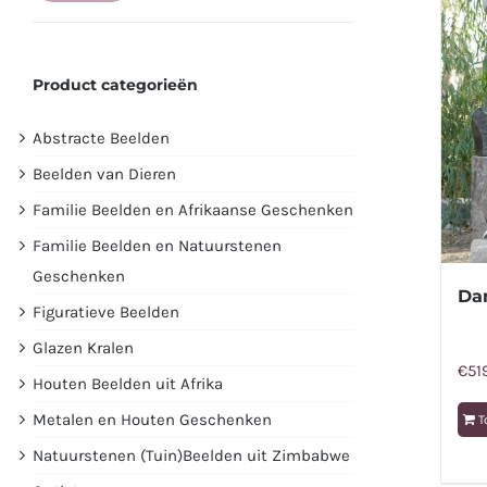
prijs
prijs
Product categorieën
Abstracte Beelden
Beelden van Dieren
Familie Beelden en Afrikaanse Geschenken
Familie Beelden en Natuurstenen
Geschenken
Da
Figuratieve Beelden
Glazen Kralen
€
51
Houten Beelden uit Afrika
Metalen en Houten Geschenken
T
Natuurstenen (Tuin)Beelden uit Zimbabwe