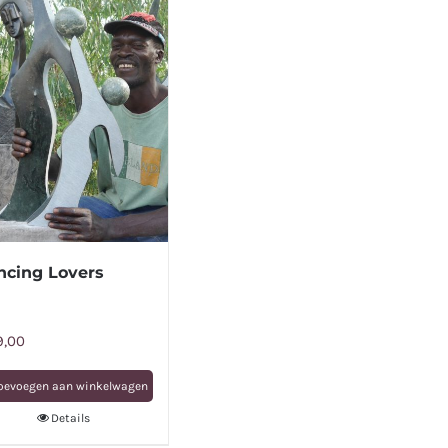
ncing Lovers
9,00
oevoegen aan winkelwagen
Details