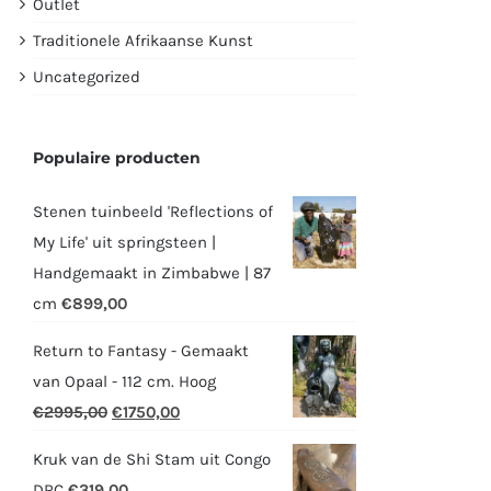
Outlet
Traditionele Afrikaanse Kunst
Uncategorized
Populaire producten
Stenen tuinbeeld 'Reflections of
My Life' uit springsteen |
Handgemaakt in Zimbabwe | 87
cm
€
899,00
Return to Fantasy - Gemaakt
van Opaal - 112 cm. Hoog
Oorspronkelijke
Huidige
€
2995,00
€
1750,00
prijs
prijs
Kruk van de Shi Stam uit Congo
was:
is:
DRC
€
319,00