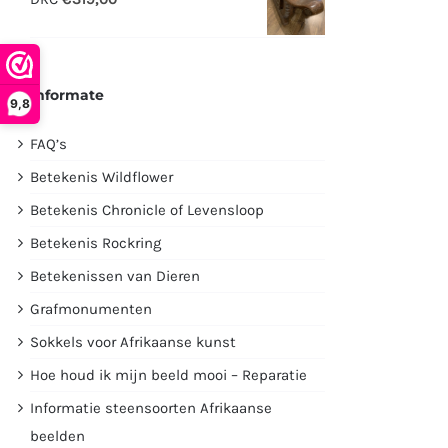
€2995,00.
€1750,00.
Informate
9,8
FAQ’s
Betekenis Wildflower
Betekenis Chronicle of Levensloop
Betekenis Rockring
Betekenissen van Dieren
Grafmonumenten
Sokkels voor Afrikaanse kunst
Hoe houd ik mijn beeld mooi – Reparatie
Informatie steensoorten Afrikaanse
beelden