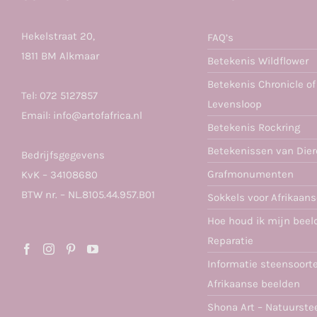
Hekelstraat 20,
FAQ’s
1811 BM Alkmaar
Betekenis Wildflower
Betekenis Chronicle of
Tel:
072 5127857
Levensloop
Email:
info@artofafrica.nl
Betekenis Rockring
Betekenissen van Die
Bedrijfsgegevens
Grafmonumenten
KvK – 34108680
BTW nr. – NL.8105.44.957.B01
Sokkels voor Afrikaan
Hoe houd ik mijn beel
Reparatie
Informatie steensoort
Afrikaanse beelden
Shona Art – Natuurste