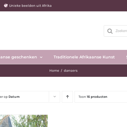
e
Unieke beelden uit Afrika
Producten
zoeken
aanse geschenken
Traditionele Afrikaanse Kunst
Home
dansers
eer op
Datum
Toon
16 producten