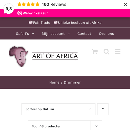
×
160
Reviews
9,8
Ga
Fair Trade
Unieke beelden uit Afrika
naar
Safari’s
Mijn account
Contact
Over ons
inhoud
Home
Drummer
Sorteer op
Datum
Toon
16 producten