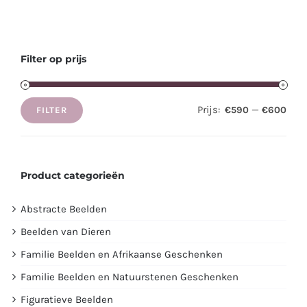
Filter op prijs
Prijs:
—
€590
€600
FILTER
Min.
Max.
prijs
prijs
Product categorieën
Abstracte Beelden
Beelden van Dieren
Familie Beelden en Afrikaanse Geschenken
Familie Beelden en Natuurstenen Geschenken
Figuratieve Beelden