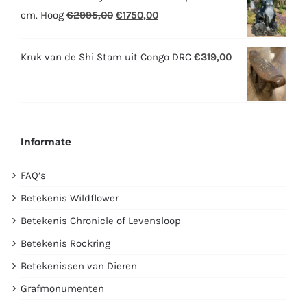
Oorspronkelijke
Huidige
cm. Hoog
€
2995,00
€
1750,00
prijs
prijs
was:
is:
Kruk van de Shi Stam uit Congo DRC
€
319,00
€2995,00.
€1750,00.
Informate
FAQ’s
Betekenis Wildflower
Betekenis Chronicle of Levensloop
Betekenis Rockring
Betekenissen van Dieren
Grafmonumenten