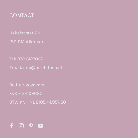
CONTACT
Hekelstraat 20,
1811 BM Alkmaar
Tel:
072 5127857
Email:
info@artofafrica.nl
Bedrijfsgegevens
KvK – 34108680
BTW nr. – NL.8105.44.957.B01