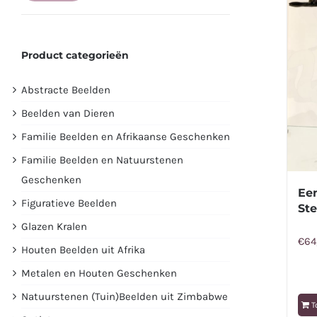
prijs
prijs
Product categorieën
Abstracte Beelden
Beelden van Dieren
Familie Beelden en Afrikaanse Geschenken
Familie Beelden en Natuurstenen
Geschenken
Ee
Figuratieve Beelden
St
Glazen Kralen
€
64
Houten Beelden uit Afrika
Metalen en Houten Geschenken
Natuurstenen (Tuin)Beelden uit Zimbabwe
T