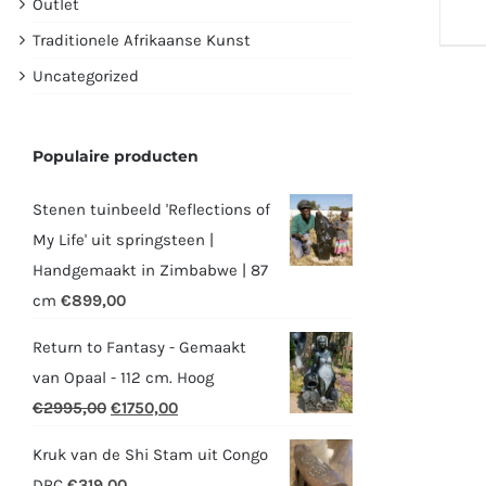
Outlet
Traditionele Afrikaanse Kunst
Uncategorized
Populaire producten
Stenen tuinbeeld 'Reflections of
My Life' uit springsteen |
Handgemaakt in Zimbabwe | 87
cm
€
899,00
Return to Fantasy - Gemaakt
van Opaal - 112 cm. Hoog
Oorspronkelijke
Huidige
€
2995,00
€
1750,00
prijs
prijs
Kruk van de Shi Stam uit Congo
was:
is:
DRC
€
319,00