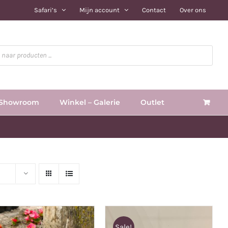
Safari’s
Mijn account
Contact
Over ons
Showroom
Winkel – Galerie
Outlet
Sale!