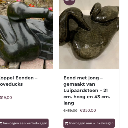
oppel Eenden –
Eend met jong –
oveducks
gemaakt van
Luipaardsteen – 21
cm. hoog en 43 cm.
519,00
lang
Oorspronkelijke
Huidige
€
350,00
€
459,00
prijs
prijs
Toevoegen aan winkelwagen
Toevoegen aan winkelwagen
was:
is: