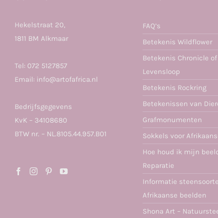
Hekelstraat 20,
FAQ’s
1811 BM Alkmaar
Betekenis Wildflower
Betekenis Chronicle of
Tel:
072 5127857
Levensloop
Email:
info@artofafrica.nl
Betekenis Rockring
Betekenissen van Die
Bedrijfsgegevens
Grafmonumenten
KvK – 34108680
BTW nr. – NL.8105.44.957.B01
Sokkels voor Afrikaan
Hoe houd ik mijn beel
Reparatie
Informatie steensoort
Afrikaanse beelden
Shona Art – Natuurste