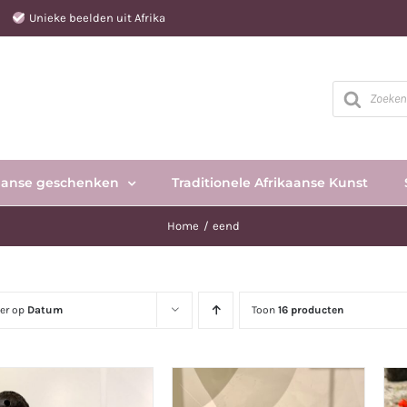
e
Unieke beelden uit Afrika
Producten
zoeken
aanse geschenken
Traditionele Afrikaanse Kunst
Home
eend
eer op
Datum
Toon
16 producten