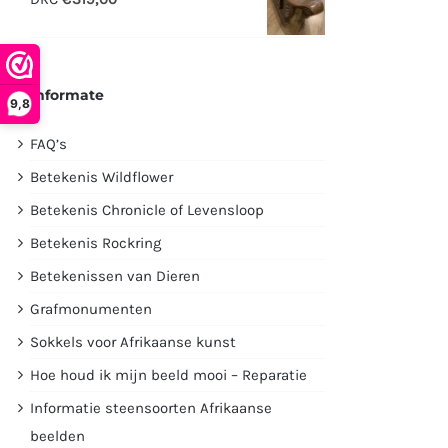
€2995,00.
€1750,00.
Informate
9,8
FAQ’s
Betekenis Wildflower
Betekenis Chronicle of Levensloop
Betekenis Rockring
Betekenissen van Dieren
Grafmonumenten
Sokkels voor Afrikaanse kunst
Hoe houd ik mijn beeld mooi – Reparatie
Informatie steensoorten Afrikaanse
beelden