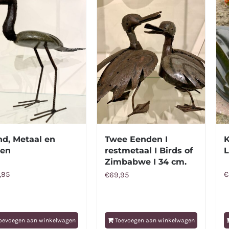
nd, Metaal en
Twee Eenden I
K
een
restmetaal I Birds of
L
Zimbabwe I 34 cm.
,95
€
€
69,95
oevoegen aan winkelwagen
Toevoegen aan winkelwagen