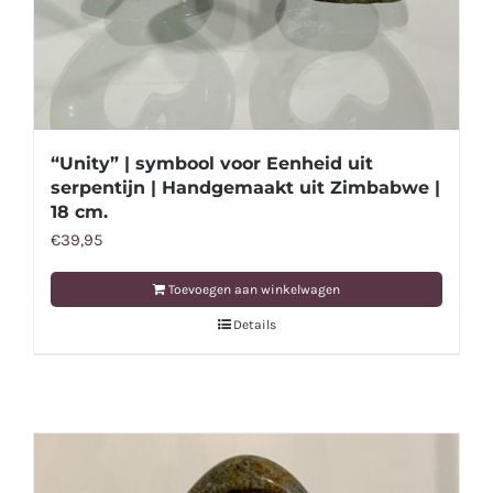
“Unity” | symbool voor Eenheid uit
serpentijn | Handgemaakt uit Zimbabwe |
18 cm.
€
39,95
Toevoegen aan winkelwagen
Details