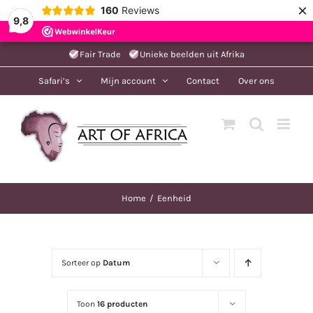
×
160
Reviews
9,8
Ga
Fair Trade
Unieke beelden uit Afrika
naar
Safari’s
Mijn account
Contact
Over ons
inhoud
Home
Eenheid
Sorteer op
Datum
Toon
16 producten