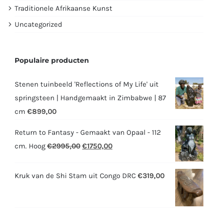
Traditionele Afrikaanse Kunst
Uncategorized
Populaire producten
Stenen tuinbeeld 'Reflections of My Life' uit
springsteen | Handgemaakt in Zimbabwe | 87
cm
€
899,00
Return to Fantasy - Gemaakt van Opaal - 112
Oorspronkelijke
Huidige
cm. Hoog
€
2995,00
€
1750,00
prijs
prijs
was:
is:
Kruk van de Shi Stam uit Congo DRC
€
319,00
€2995,00.
€1750,00.