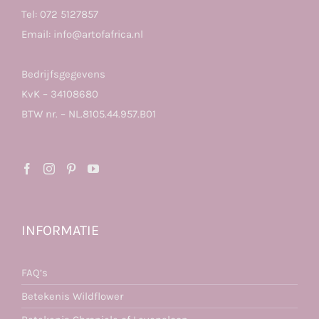
Tel:
072 5127857
Email:
info@artofafrica.nl
Bedrijfsgegevens
KvK – 34108680
BTW nr. – NL.8105.44.957.B01
INFORMATIE
FAQ’s
Betekenis Wildflower