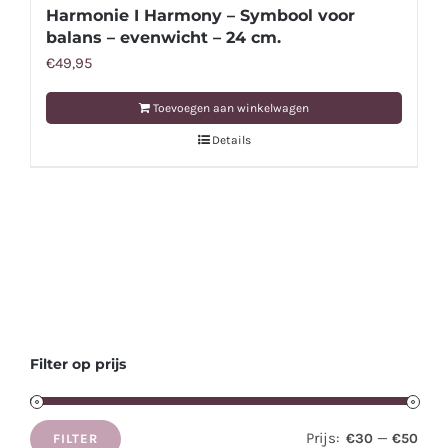
Harmonie I Harmony – Symbool voor
balans – evenwicht – 24 cm.
€
49,95
Toevoegen aan winkelwagen
Details
Filter op prijs
Prijs:
—
€30
€50
FILTER