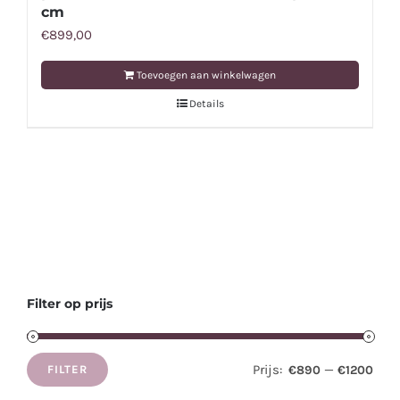
cm
€
899,00
Toevoegen aan winkelwagen
Details
Filter op prijs
Prijs:
—
€890
€1200
FILTER
Min.
Max.