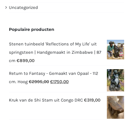
Uncategorized
Populaire producten
Stenen tuinbeeld 'Reflections of My Life' uit
springsteen | Handgemaakt in Zimbabwe | 87
cm
€
899,00
Return to Fantasy - Gemaakt van Opaal - 112
Oorspronkelijke
Huidige
cm. Hoog
€
2995,00
€
1750,00
prijs
prijs
was:
is:
Kruk van de Shi Stam uit Congo DRC
€
319,00
€2995,00.
€1750,00.