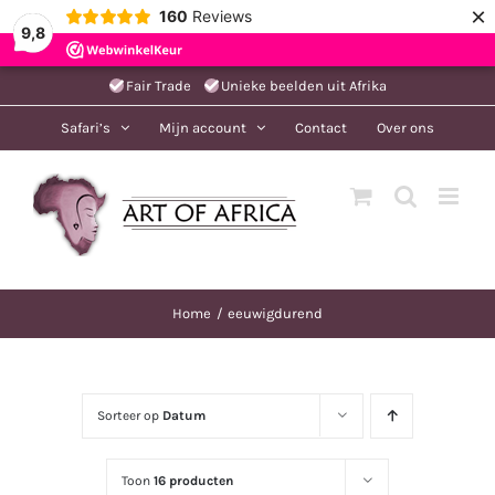
×
160
Reviews
9,8
Ga
Fair Trade
Unieke beelden uit Afrika
naar
Safari’s
Mijn account
Contact
Over ons
inhoud
Home
eeuwigdurend
Sorteer op
Datum
Toon
16 producten