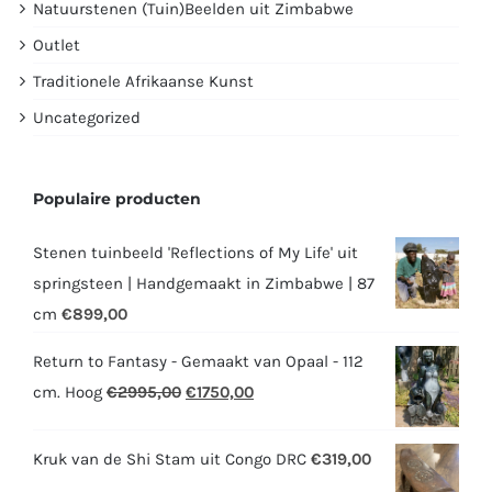
Natuurstenen (Tuin)Beelden uit Zimbabwe
Outlet
Traditionele Afrikaanse Kunst
Uncategorized
Populaire producten
Stenen tuinbeeld 'Reflections of My Life' uit
springsteen | Handgemaakt in Zimbabwe | 87
cm
€
899,00
Return to Fantasy - Gemaakt van Opaal - 112
Oorspronkelijke
Huidige
cm. Hoog
€
2995,00
€
1750,00
prijs
prijs
was:
is:
Kruk van de Shi Stam uit Congo DRC
€
319,00
€2995,00.
€1750,00.