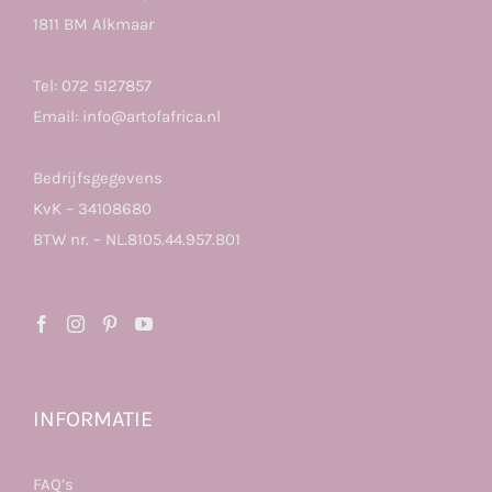
1811 BM Alkmaar
Tel:
072 5127857
Email:
info@artofafrica.nl
Bedrijfsgegevens
KvK – 34108680
BTW nr. – NL.8105.44.957.B01
INFORMATIE
FAQ’s