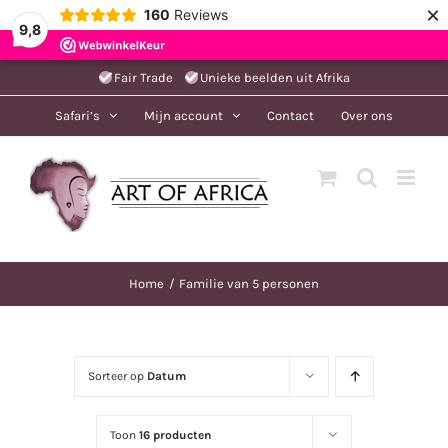
×
160
Reviews
9,8
Ga
Fair Trade
Unieke beelden uit Afrika
naar
Safari’s
Mijn account
Contact
Over ons
inhoud
Home
Familie van 5 personen
Sorteer op
Datum
Toon
16 producten