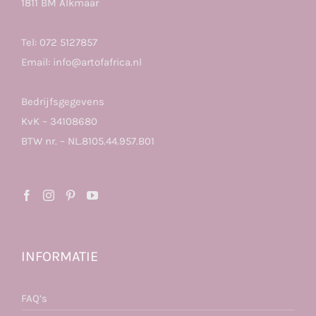
1811 BM Alkmaar
Tel:
072 5127857
Email:
info@artofafrica.nl
Bedrijfsgegevens
KvK – 34108680
BTW nr. – NL.8105.44.957.B01
INFORMATIE
FAQ’s