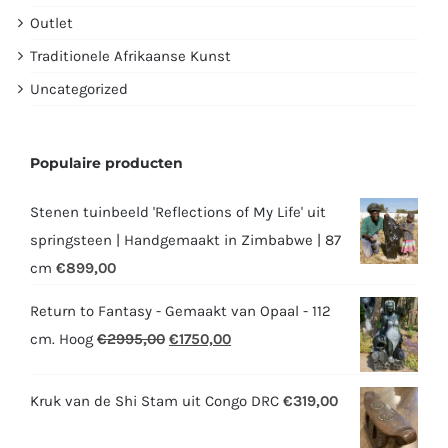
Outlet
Traditionele Afrikaanse Kunst
Uncategorized
Populaire producten
Stenen tuinbeeld 'Reflections of My Life' uit
springsteen | Handgemaakt in Zimbabwe | 87
cm
€
899,00
Return to Fantasy - Gemaakt van Opaal - 112
Oorspronkelijke
Huidige
cm. Hoog
€
2995,00
€
1750,00
prijs
prijs
was:
is:
Kruk van de Shi Stam uit Congo DRC
€
319,00
€2995,00.
€1750,00.