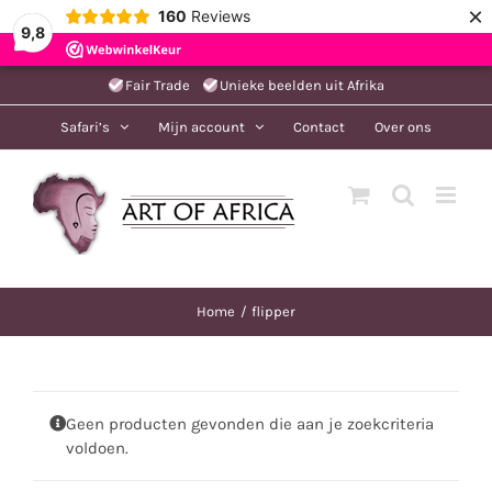
×
160
Reviews
9,8
Ga
Fair Trade
Unieke beelden uit Afrika
naar
Safari’s
Mijn account
Contact
Over ons
inhoud
Home
flipper
Geen producten gevonden die aan je zoekcriteria
voldoen.