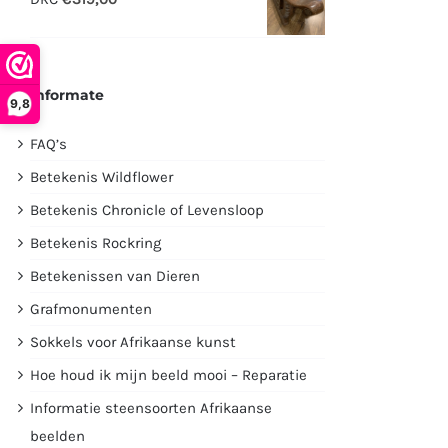
€2995,00.
€1750,00.
Informate
9,8
FAQ’s
Betekenis Wildflower
Betekenis Chronicle of Levensloop
Betekenis Rockring
Betekenissen van Dieren
Grafmonumenten
Sokkels voor Afrikaanse kunst
Hoe houd ik mijn beeld mooi – Reparatie
Informatie steensoorten Afrikaanse
beelden