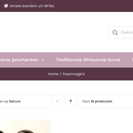
e
Unieke beelden uit Afrika
Producten
zoeken
aanse geschenken
Traditionele Afrikaanse Kunst
Home
hoornvogels
eer op
Datum
Toon
16 producten