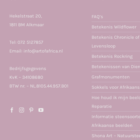
Hekelstraat 20,
FAQ’s
1811 BM Alkmaar
Betekenis Wildflower
Betekenis Chronicle of
Tel:
072 5127857
Levensloop
Email:
info@artofafrica.nl
Betekenis Rockring
Betekenissen van Die
Bedrijfsgegevens
Grafmonumenten
KvK – 34108680
BTW nr. – NL.8105.44.957.B01
Sokkels voor Afrikaan
Hoe houd ik mijn beel
Reparatie
Informatie steensoort
Afrikaanse beelden
Shona Art – Natuurste