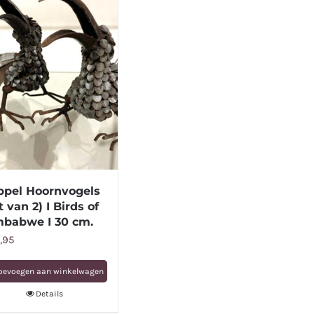
ppel Hoornvogels
t van 2) I Birds of
mbabwe I 30 cm.
,95
oevoegen aan winkelwagen
Details