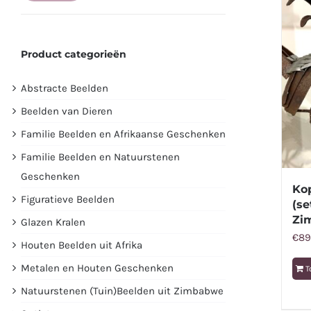
prijs
prijs
Product categorieën
Abstracte Beelden
Beelden van Dieren
Familie Beelden en Afrikaanse Geschenken
Familie Beelden en Natuurstenen
Geschenken
Ko
Figuratieve Beelden
(se
Zi
Glazen Kralen
€
89
Houten Beelden uit Afrika
Metalen en Houten Geschenken
T
Natuurstenen (Tuin)Beelden uit Zimbabwe