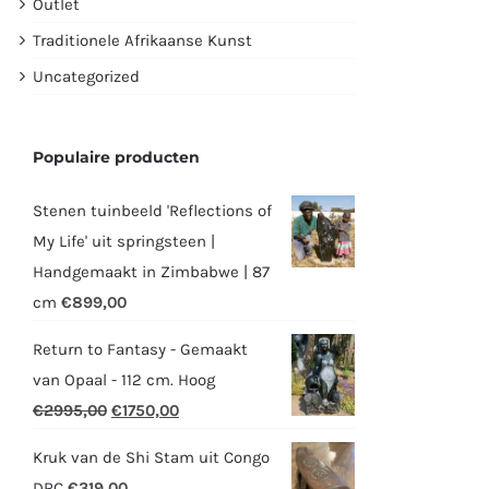
Outlet
Traditionele Afrikaanse Kunst
Uncategorized
Populaire producten
Stenen tuinbeeld 'Reflections of
My Life' uit springsteen |
Handgemaakt in Zimbabwe | 87
cm
€
899,00
Return to Fantasy - Gemaakt
van Opaal - 112 cm. Hoog
Oorspronkelijke
Huidige
€
2995,00
€
1750,00
prijs
prijs
Kruk van de Shi Stam uit Congo
was:
is:
DRC
€
319,00