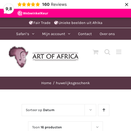
×
160
Reviews
9,8
Ga
Fair Trade
Unieke beelden uit Afrika
naar
Safari’s
Mijn account
Contact
Over ons
inhoud
Home
huwelijksgeschenk
Sorteer op
Datum
Toon
16 producten