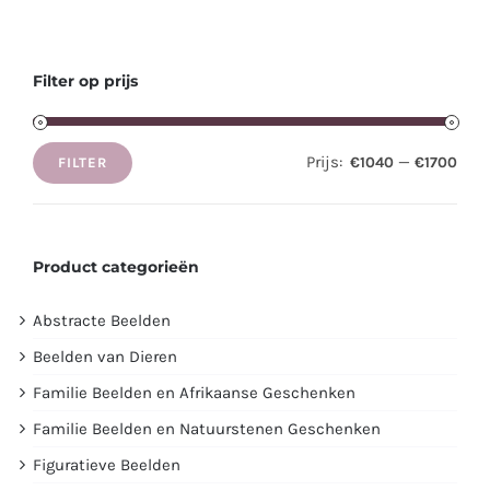
Filter op prijs
Prijs:
—
€1040
€1700
FILTER
Min.
Max.
prijs
prijs
Product categorieën
Abstracte Beelden
Beelden van Dieren
Familie Beelden en Afrikaanse Geschenken
Familie Beelden en Natuurstenen Geschenken
Figuratieve Beelden