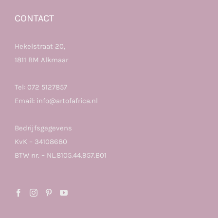
CONTACT
Hekelstraat 20,
1811 BM Alkmaar
Tel:
072 5127857
Email:
info@artofafrica.nl
Bedrijfsgegevens
KvK – 34108680
BTW nr. – NL.8105.44.957.B01