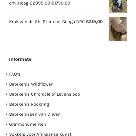
Oorspronkelijke
Huidige
cm. Hoog
€
2995,00
€
1750,00
prijs
prijs
was:
is:
Kruk van de Shi Stam uit Congo DRC
€
319,00
€2995,00.
€1750,00.
Informate
FAQ’s
Betekenis Wildflower
Betekenis Chronicle of Levensloop
Betekenis Rockring
Betekenissen van Dieren
Grafmonumenten
Sokkels voor Afrikaanse kunst