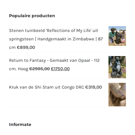
Populaire producten
Stenen tuinbeeld 'Reflections of My Life' uit
springsteen | Handgemaakt in Zimbabwe | 87
cm
€
899,00
Return to Fantasy - Gemaakt van Opaal - 112
Oorspronkelijke
Huidige
cm. Hoog
€
2995,00
€
1750,00
prijs
prijs
was:
is:
Kruk van de Shi Stam uit Congo DRC
€
319,00
€2995,00.
€1750,00.
Informate