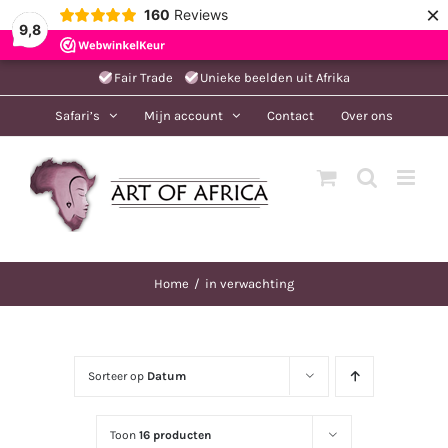
×
160
Reviews
9,8
Ga
Fair Trade
Unieke beelden uit Afrika
naar
Safari’s
Mijn account
Contact
Over ons
inhoud
Home
in verwachting
Sorteer op
Datum
Toon
16 producten