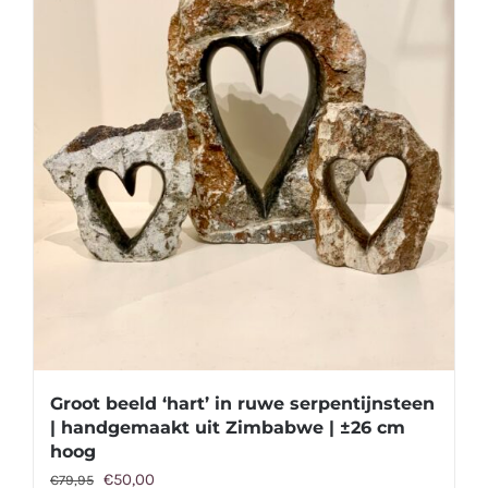
Groot beeld ‘hart’ in ruwe serpentijnsteen
| handgemaakt uit Zimbabwe | ±26 cm
hoog
Oorspronkelijke
Huidige
€
50,00
€
79,95