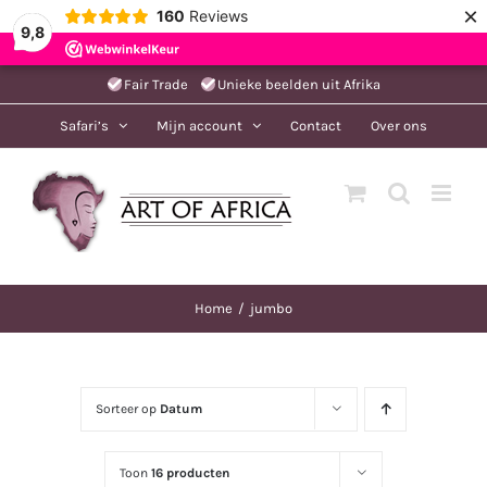
×
160
Reviews
9,8
Ga
Fair Trade
Unieke beelden uit Afrika
naar
Safari’s
Mijn account
Contact
Over ons
inhoud
Home
jumbo
Sorteer op
Datum
Toon
16 producten