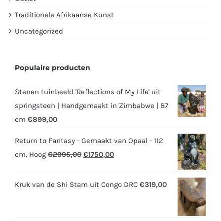
Traditionele Afrikaanse Kunst
Uncategorized
Populaire producten
Stenen tuinbeeld 'Reflections of My Life' uit
springsteen | Handgemaakt in Zimbabwe | 87
cm
€
899,00
Return to Fantasy - Gemaakt van Opaal - 112
Oorspronkelijke
Huidige
cm. Hoog
€
2995,00
€
1750,00
prijs
prijs
was:
is:
Kruk van de Shi Stam uit Congo DRC
€
319,00
€2995,00.
€1750,00.