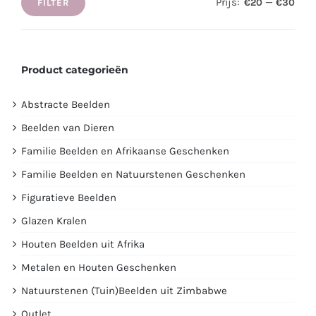
Prijs:
—
€20
€30
FILTER
Min.
Max.
prijs
prijs
Product categorieën
Abstracte Beelden
Beelden van Dieren
Familie Beelden en Afrikaanse Geschenken
Familie Beelden en Natuurstenen Geschenken
Figuratieve Beelden
Glazen Kralen
Houten Beelden uit Afrika
Metalen en Houten Geschenken
Natuurstenen (Tuin)Beelden uit Zimbabwe
Outlet