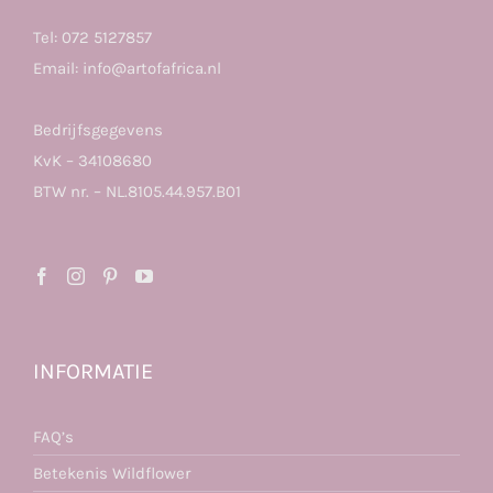
Tel:
072 5127857
Email:
info@artofafrica.nl
Bedrijfsgegevens
KvK – 34108680
BTW nr. – NL.8105.44.957.B01
INFORMATIE
FAQ’s
Betekenis Wildflower