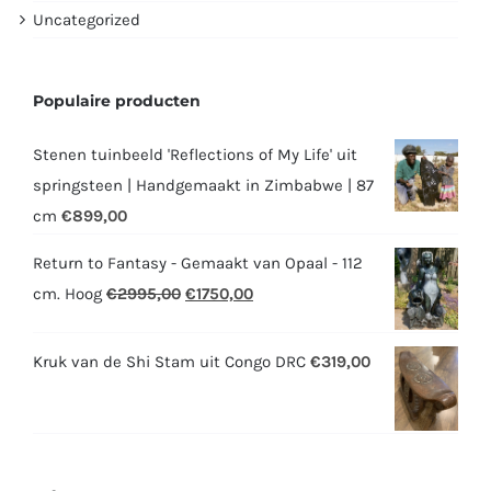
Uncategorized
Populaire producten
Stenen tuinbeeld 'Reflections of My Life' uit
springsteen | Handgemaakt in Zimbabwe | 87
cm
€
899,00
Return to Fantasy - Gemaakt van Opaal - 112
Oorspronkelijke
Huidige
cm. Hoog
€
2995,00
€
1750,00
prijs
prijs
was:
is:
Kruk van de Shi Stam uit Congo DRC
€
319,00
€2995,00.
€1750,00.