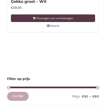
Gekko groot – Wit
€
59,95
Toevoegen aan winkelwagen
Details
Filter op prijs
Prijs:
—
€50
€60
FILTER
Min.
Max.
prijs
prijs