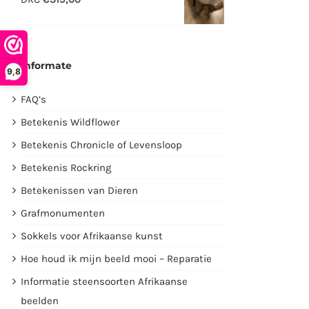
€2995,00.
€1750,00.
Informate
9,8
FAQ’s
Betekenis Wildflower
Betekenis Chronicle of Levensloop
Betekenis Rockring
Betekenissen van Dieren
Grafmonumenten
Sokkels voor Afrikaanse kunst
Hoe houd ik mijn beeld mooi – Reparatie
Informatie steensoorten Afrikaanse
beelden