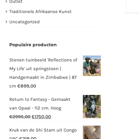
Outlet
Traditionele Afrikaanse Kunst
Uncategorized
Populaire producten
Stenen tuinbeeld 'Reflections of
My Life' uit springsteen |
Handgemaakt in Zimbabwe | 87
cm
€
899,00
Return to Fantasy - Gemaakt
van Opaal - 112 cm. Hoog
Oorspronkelijke
Huidige
€
2995,00
€
1750,00
prijs
prijs
Kruk van de Shi Stam uit Congo
was:
is:
DRC
€
319,00