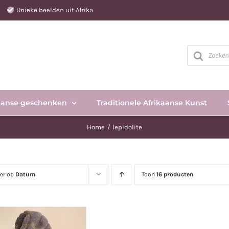
e
Unieke beelden uit Afrika
Producten
zoeken
aanse geschenken
Traditionele Afrikaanse Kunst
Home
lepidolite
eer op
Datum
Toon
16 producten