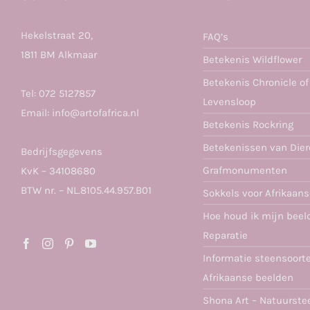
Hekelstraat 20,
FAQ’s
1811 BM Alkmaar
Betekenis Wildflower
Betekenis Chronicle of
Tel:
072 5127857
Levensloop
Email:
info@artofafrica.nl
Betekenis Rockring
Betekenissen van Die
Bedrijfsgegevens
Grafmonumenten
KvK – 34108680
BTW nr. – NL.8105.44.957.B01
Sokkels voor Afrikaan
Hoe houd ik mijn beel
Reparatie
Informatie steensoort
Afrikaanse beelden
Shona Art – Natuurste