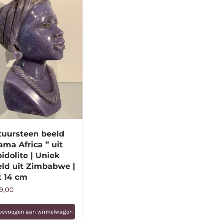
tuursteen beeld
ma Africa ” uit
idolite | Uniek
eld uit Zimbabwe |
x 14 cm
9,00
oevoegen aan winkelwagen