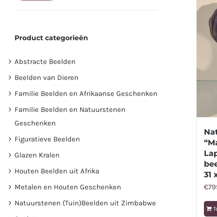
prijs
prijs
Product categorieën
Abstracte Beelden
Beelden van Dieren
Familie Beelden en Afrikaanse Geschenken
Familie Beelden en Natuurstenen
Geschenken
Na
Figuratieve Beelden
“Ma
Lap
Glazen Kralen
be
Houten Beelden uit Afrika
31 
€
79
Metalen en Houten Geschenken
Natuurstenen (Tuin)Beelden uit Zimbabwe
T