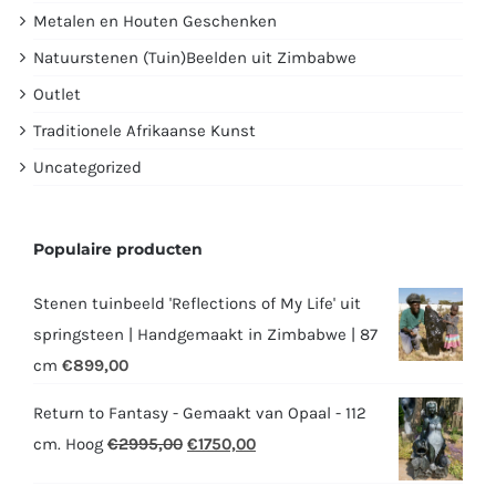
Metalen en Houten Geschenken
Natuurstenen (Tuin)Beelden uit Zimbabwe
Outlet
Traditionele Afrikaanse Kunst
Uncategorized
Populaire producten
Stenen tuinbeeld 'Reflections of My Life' uit
springsteen | Handgemaakt in Zimbabwe | 87
cm
€
899,00
Return to Fantasy - Gemaakt van Opaal - 112
Oorspronkelijke
Huidige
cm. Hoog
€
2995,00
€
1750,00
prijs
prijs