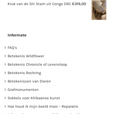
was:
is:
Kruk van de Shi Stam uit Congo DRC
€
319,00
€2995,00.
€1750,00.
Informate
FAQ’s
Betekenis Wildflower
Betekenis Chronicle of Levensloop
Betekenis Rockring
Betekenissen van Dieren
Grafmonumenten
Sokkels voor Afrikaanse kunst
Hoe houd ik mijn beeld mooi – Reparatie