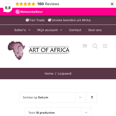
×
160
Reviews
9,8
Ga
Fair Trade
Unieke beelden uit Afrika
naar
Safari’s
Mijn account
Contact
Over ons
inhoud
Home
Luipaard
Sorteer op
Datum
Toon
16 producten