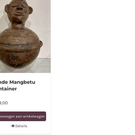
nde Mangbetu
ntainer
9,00
oevoegen aan winkelwagen
Details