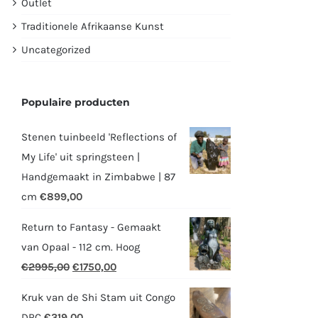
Outlet
Traditionele Afrikaanse Kunst
Uncategorized
Populaire producten
Stenen tuinbeeld 'Reflections of
My Life' uit springsteen |
Handgemaakt in Zimbabwe | 87
cm
€
899,00
Return to Fantasy - Gemaakt
van Opaal - 112 cm. Hoog
Oorspronkelijke
Huidige
€
2995,00
€
1750,00
prijs
prijs
Kruk van de Shi Stam uit Congo
was:
is:
DRC
€
319,00