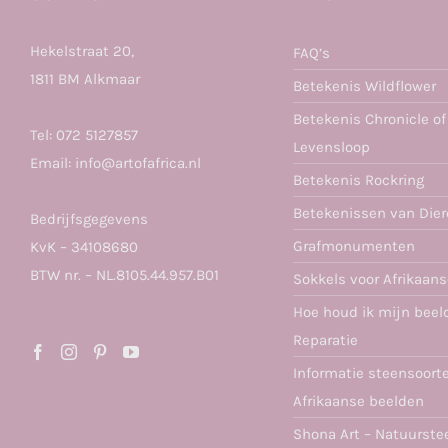
Hekelstraat 20,
FAQ’s
1811 BM Alkmaar
Betekenis Wildflower
Betekenis Chronicle of
Tel:
072 5127857
Levensloop
Email:
info@artofafrica.nl
Betekenis Rockring
Betekenissen van Die
Bedrijfsgegevens
Grafmonumenten
KvK – 34108680
BTW nr. – NL.8105.44.957.B01
Sokkels voor Afrikaan
Hoe houd ik mijn beel
Reparatie
Informatie steensoort
Afrikaanse beelden
Shona Art – Natuurste