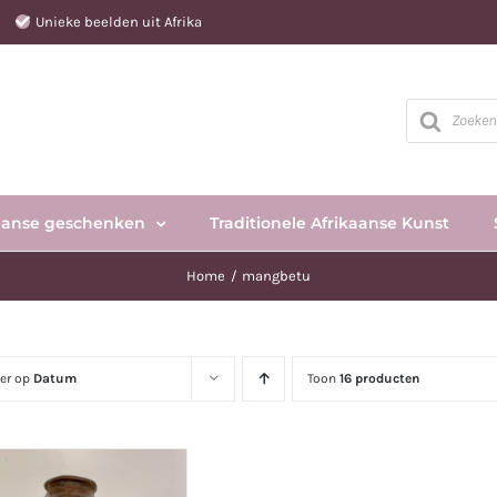
e
Unieke beelden uit Afrika
Producten
zoeken
aanse geschenken
Traditionele Afrikaanse Kunst
Home
mangbetu
eer op
Datum
Toon
16 producten