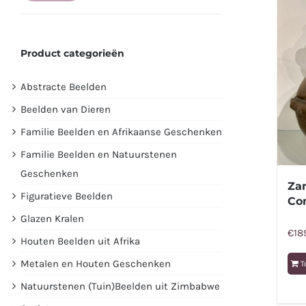
prijs
prijs
Product categorieën
Abstracte Beelden
Beelden van Dieren
Familie Beelden en Afrikaanse Geschenken
Familie Beelden en Natuurstenen
Geschenken
Za
Figuratieve Beelden
Co
Glazen Kralen
€
18
Houten Beelden uit Afrika
Metalen en Houten Geschenken
T
Natuurstenen (Tuin)Beelden uit Zimbabwe