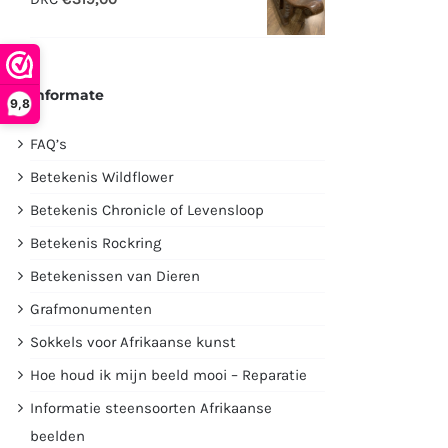
€2995,00.
€1750,00.
Informate
9,8
FAQ’s
Betekenis Wildflower
Betekenis Chronicle of Levensloop
Betekenis Rockring
Betekenissen van Dieren
Grafmonumenten
Sokkels voor Afrikaanse kunst
Hoe houd ik mijn beeld mooi – Reparatie
Informatie steensoorten Afrikaanse
beelden