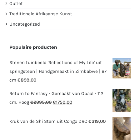
Outlet
Traditionele Afrikaanse Kunst
Uncategorized
Populaire producten
Stenen tuinbeeld 'Reflections of My Life' uit
springsteen | Handgemaakt in Zimbabwe | 87
cm
€
899,00
Return to Fantasy - Gemaakt van Opaal - 112
Oorspronkelijke
Huidige
cm. Hoog
€
2995,00
€
1750,00
prijs
prijs
was:
is:
Kruk van de Shi Stam uit Congo DRC
€
319,00
€2995,00.
€1750,00.