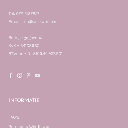
Tel:
072 5127857
Email:
info@artofafrica.nl
Bedrijfsgegevens
KvK – 34108680
BTW nr. – NL.8105.44.957.B01
INFORMATIE
FAQ’s
Betekenis Wildflower