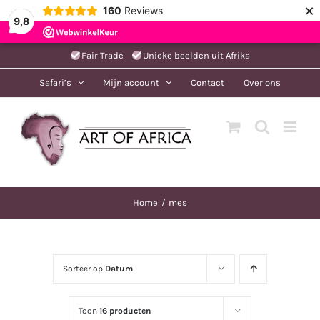
×
160
Reviews
9,8
Ga
Fair Trade
Unieke beelden uit Afrika
naar
Safari’s
Mijn account
Contact
Over ons
inhoud
Home
mes
Sorteer op
Datum
Toon
16 producten