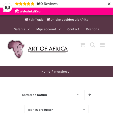
×
160
Reviews
9,8
Ga
Fair Trade
Unieke beelden uit Afrika
naar
Safari’s
Mijn account
Contact
Over ons
inhoud
Home
metalen uil
Sorteer op
Datum
Toon
16 producten