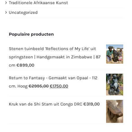
Traditionele Afrikaanse Kunst
Uncategorized
Populaire producten
Stenen tuinbeeld 'Reflections of My Life' uit
springsteen | Handgemaakt in Zimbabwe | 87
cm
€
899,00
Return to Fantasy - Gemaakt van Opaal - 112
Oorspronkelijke
Huidige
cm. Hoog
€
2995,00
€
1750,00
prijs
prijs
was:
is:
Kruk van de Shi Stam uit Congo DRC
€
319,00
€2995,00.
€1750,00.