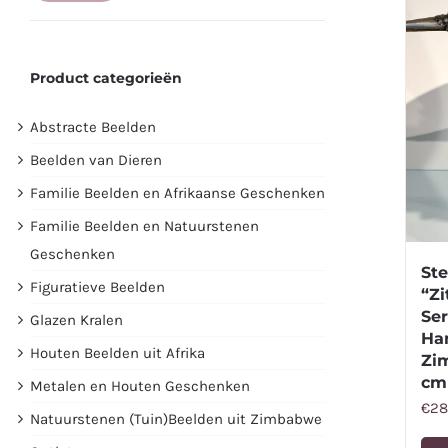
prijs
prijs
Product categorieën
Abstracte Beelden
Beelden van Dieren
Familie Beelden en Afrikaanse Geschenken
Familie Beelden en Natuurstenen
Geschenken
St
Figuratieve Beelden
“Zi
Ser
Glazen Kralen
Ha
Houten Beelden uit Afrika
Zi
cm
Metalen en Houten Geschenken
€
28
Natuurstenen (Tuin)Beelden uit Zimbabwe