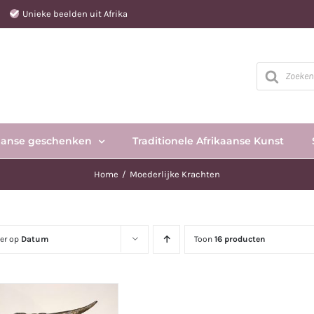
e
Unieke beelden uit Afrika
Producten
zoeken
aanse geschenken
Traditionele Afrikaanse Kunst
Home
Moederlijke Krachten
eer op
Datum
Toon
16 producten