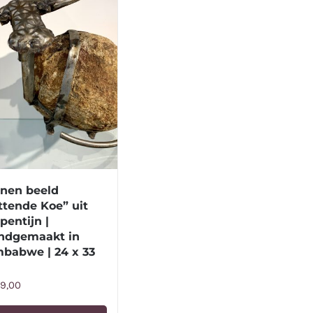
enen beeld
ttende Koe” uit
pentijn |
ndgemaakt in
mbabwe | 24 x 33
9,00