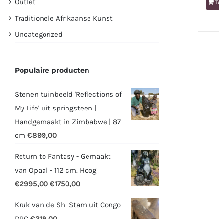
Outlet
T
Traditionele Afrikaanse Kunst
Uncategorized
Populaire producten
Stenen tuinbeeld 'Reflections of
My Life' uit springsteen |
Handgemaakt in Zimbabwe | 87
cm
€
899,00
Return to Fantasy - Gemaakt
van Opaal - 112 cm. Hoog
Oorspronkelijke
Huidige
€
2995,00
€
1750,00
prijs
prijs
Kruk van de Shi Stam uit Congo
was:
is:
DRC
€
319,00