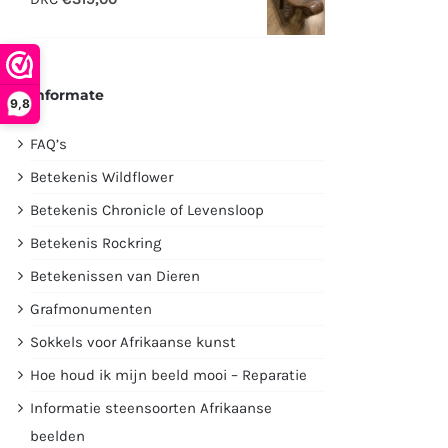
€2995,00.
€1750,00.
Informate
9,8
FAQ’s
Betekenis Wildflower
Betekenis Chronicle of Levensloop
Betekenis Rockring
Betekenissen van Dieren
Grafmonumenten
Sokkels voor Afrikaanse kunst
Hoe houd ik mijn beeld mooi – Reparatie
Informatie steensoorten Afrikaanse
beelden