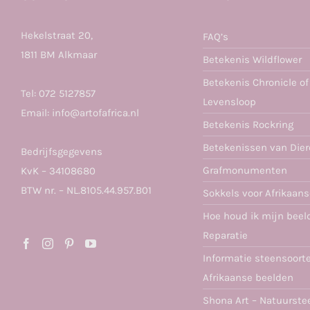
Hekelstraat 20,
FAQ’s
1811 BM Alkmaar
Betekenis Wildflower
Betekenis Chronicle of
Tel:
072 5127857
Levensloop
Email:
info@artofafrica.nl
Betekenis Rockring
Betekenissen van Die
Bedrijfsgegevens
Grafmonumenten
KvK – 34108680
BTW nr. – NL.8105.44.957.B01
Sokkels voor Afrikaan
Hoe houd ik mijn beel
Reparatie
Informatie steensoort
Afrikaanse beelden
Shona Art – Natuurste