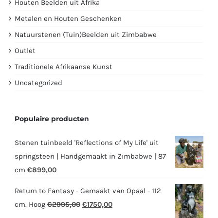
Houten Beelden uit Afrika
Metalen en Houten Geschenken
Natuurstenen (Tuin)Beelden uit Zimbabwe
Outlet
Traditionele Afrikaanse Kunst
Uncategorized
Populaire producten
Stenen tuinbeeld 'Reflections of My Life' uit
springsteen | Handgemaakt in Zimbabwe | 87
cm
€
899,00
Return to Fantasy - Gemaakt van Opaal - 112
Oorspronkelijke
Huidige
cm. Hoog
€
2995,00
€
1750,00
prijs
prijs