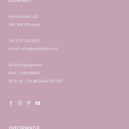
Hekelstraat 20,
1811 BM Alkmaar
Tel:
072 5127857
Email:
info@artofafrica.nl
Bedrijfsgegevens
KvK – 34108680
BTW nr. – NL.8105.44.957.B01
INFORMATIE