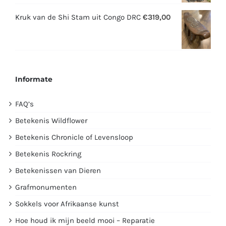
was:
is:
Kruk van de Shi Stam uit Congo DRC
€
319,00
€2995,00.
€1750,00.
Informate
FAQ’s
Betekenis Wildflower
Betekenis Chronicle of Levensloop
Betekenis Rockring
Betekenissen van Dieren
Grafmonumenten
Sokkels voor Afrikaanse kunst
Hoe houd ik mijn beeld mooi – Reparatie