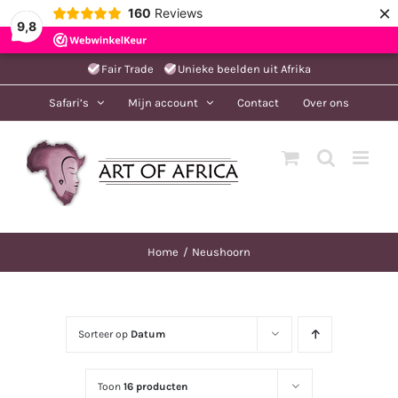
×
160
Reviews
9,8
Ga
Fair Trade
Unieke beelden uit Afrika
naar
Safari’s
Mijn account
Contact
Over ons
inhoud
Home
Neushoorn
Sorteer op
Datum
Toon
16 producten