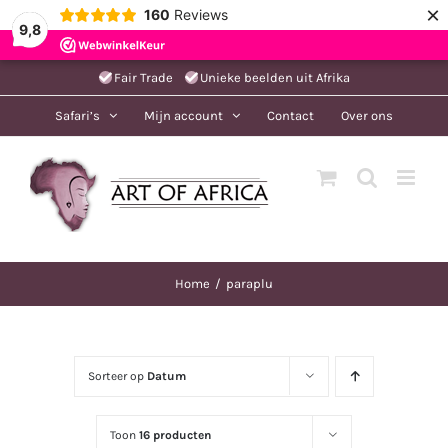
×
160
Reviews
9,8
Ga
Fair Trade
Unieke beelden uit Afrika
naar
Safari’s
Mijn account
Contact
Over ons
inhoud
Home
paraplu
Sorteer op
Datum
Toon
16 producten