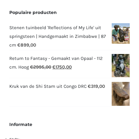
Populaire producten
Stenen tuinbeeld 'Reflections of My Life' uit
springsteen | Handgemaakt in Zimbabwe | 87
cm
€
899,00
Return to Fantasy - Gemaakt van Opaal - 112
Oorspronkelijke
Huidige
cm. Hoog
€
2995,00
€
1750,00
prijs
prijs
was:
is:
Kruk van de Shi Stam uit Congo DRC
€
319,00
€2995,00.
€1750,00.
Informate