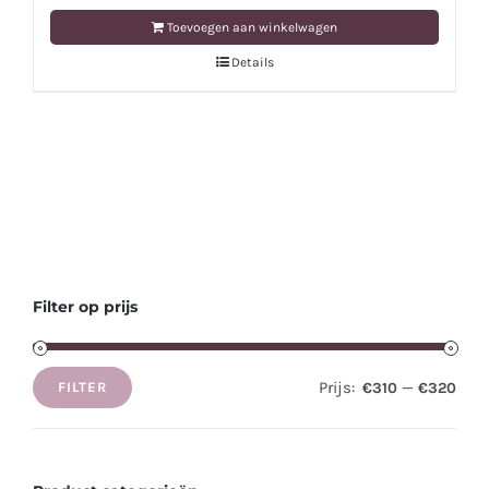
Toevoegen aan winkelwagen
Details
Filter op prijs
Prijs:
—
€310
€320
FILTER
Min.
Max.
prijs
prijs