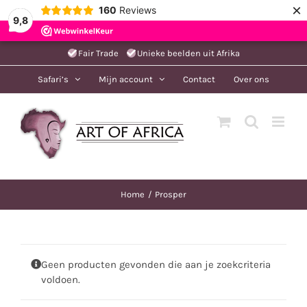
×
160
Reviews
9,8
Ga
Fair Trade
Unieke beelden uit Afrika
naar
Safari’s
Mijn account
Contact
Over ons
inhoud
Home
Prosper
Geen producten gevonden die aan je zoekcriteria
voldoen.