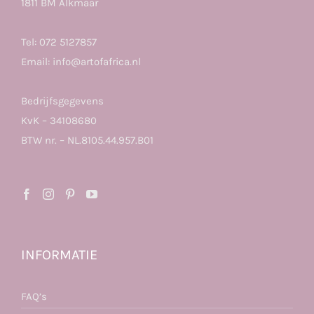
1811 BM Alkmaar
Tel:
072 5127857
Email:
info@artofafrica.nl
Bedrijfsgegevens
KvK – 34108680
BTW nr. – NL.8105.44.957.B01
INFORMATIE
FAQ’s