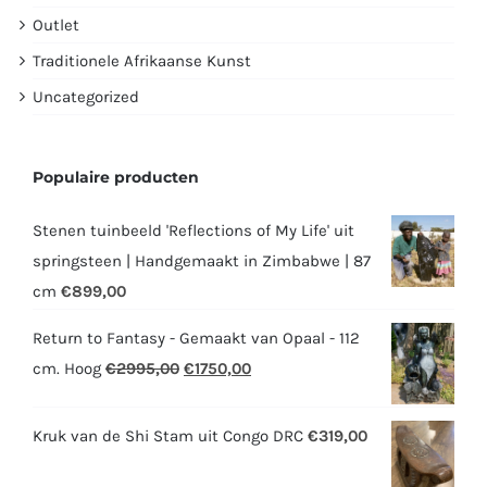
Outlet
Traditionele Afrikaanse Kunst
Uncategorized
Populaire producten
Stenen tuinbeeld 'Reflections of My Life' uit
springsteen | Handgemaakt in Zimbabwe | 87
cm
€
899,00
Return to Fantasy - Gemaakt van Opaal - 112
Oorspronkelijke
Huidige
cm. Hoog
€
2995,00
€
1750,00
prijs
prijs
was:
is:
Kruk van de Shi Stam uit Congo DRC
€
319,00
€2995,00.
€1750,00.