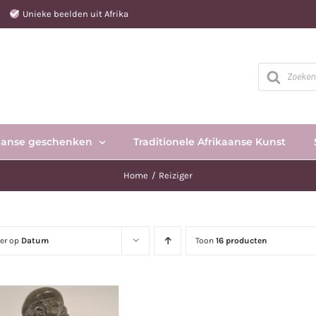
e
Unieke beelden uit Afrika
Producten
zoeken
aanse geschenken
Traditionele Afrikaanse Kunst
Home
Reiziger
eer op
Datum
Toon
16 producten