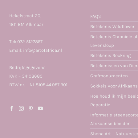
Hekelstraat 20,
FAQ’s
1811 BM Alkmaar
Betekenis Wildflower
Betekenis Chronicle of
Tel:
072 5127857
Levensloop
Email:
info@artofafrica.nl
Betekenis Rockring
Betekenissen van Die
Bedrijfsgegevens
Grafmonumenten
KvK – 34108680
BTW nr. – NL.8105.44.957.B01
Sokkels voor Afrikaan
Hoe houd ik mijn beel
Reparatie
Informatie steensoort
Afrikaanse beelden
Shona Art – Natuurste