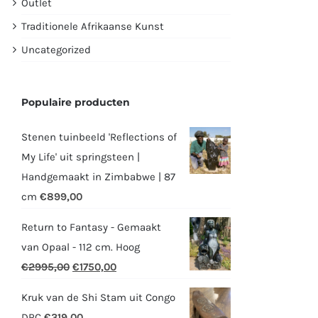
Outlet
Traditionele Afrikaanse Kunst
Uncategorized
Populaire producten
Stenen tuinbeeld 'Reflections of
My Life' uit springsteen |
Handgemaakt in Zimbabwe | 87
cm
€
899,00
Return to Fantasy - Gemaakt
van Opaal - 112 cm. Hoog
Oorspronkelijke
Huidige
€
2995,00
€
1750,00
prijs
prijs
Kruk van de Shi Stam uit Congo
was:
is:
DRC
€
319,00