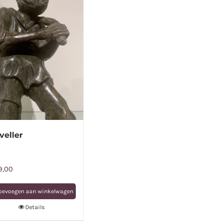
veller
9,00
oevoegen aan winkelwagen
Details