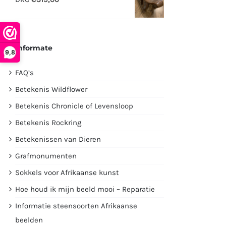
€2995,00.
€1750,00.
Informate
9,8
FAQ’s
Betekenis Wildflower
Betekenis Chronicle of Levensloop
Betekenis Rockring
Betekenissen van Dieren
Grafmonumenten
Sokkels voor Afrikaanse kunst
Hoe houd ik mijn beeld mooi – Reparatie
Informatie steensoorten Afrikaanse
beelden