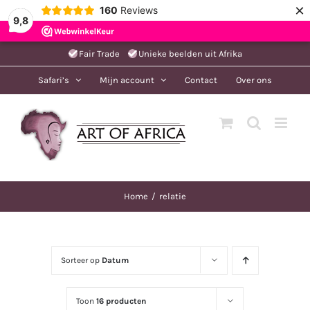
×
160
Reviews
9,8
Ga
Fair Trade
Unieke beelden uit Afrika
naar
Safari’s
Mijn account
Contact
Over ons
inhoud
Home
relatie
Sorteer op
Datum
Toon
16 producten