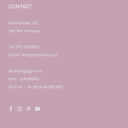
CONTACT
Hekelstraat 20,
1811 BM Alkmaar
Tel:
072 5127857
Email:
info@artofafrica.nl
Bedrijfsgegevens
KvK – 34108680
BTW nr. – NL.8105.44.957.B01