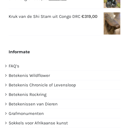
prijs
prijs
was:
is:
Kruk van de Shi Stam uit Congo DRC
€
319,00
€2995,00.
€1750,00.
Informate
FAQ’s
Betekenis Wildflower
Betekenis Chronicle of Levensloop
Betekenis Rockring
Betekenissen van Dieren
Grafmonumenten
Sokkels voor Afrikaanse kunst