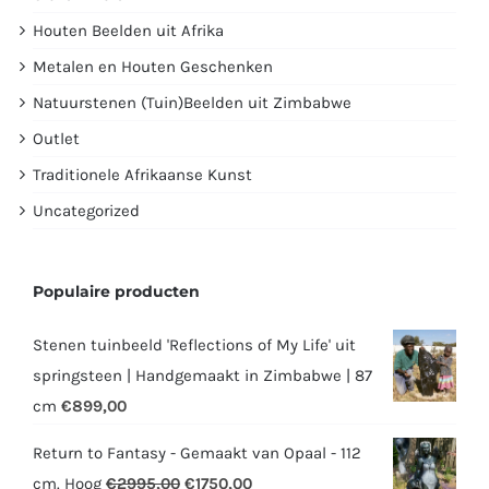
Houten Beelden uit Afrika
Metalen en Houten Geschenken
Natuurstenen (Tuin)Beelden uit Zimbabwe
Outlet
Traditionele Afrikaanse Kunst
Uncategorized
Populaire producten
Stenen tuinbeeld 'Reflections of My Life' uit
springsteen | Handgemaakt in Zimbabwe | 87
cm
€
899,00
Return to Fantasy - Gemaakt van Opaal - 112
Oorspronkelijke
Huidige
cm. Hoog
€
2995,00
€
1750,00