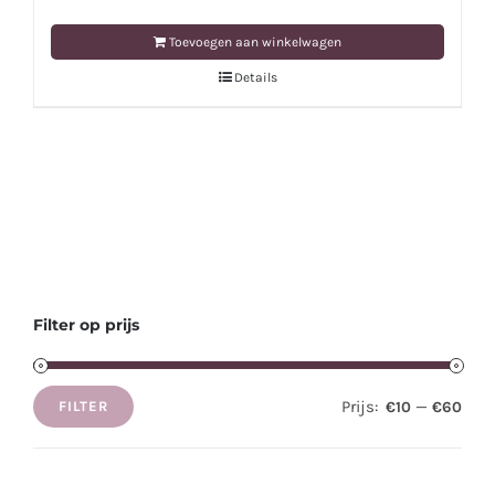
Toevoegen aan winkelwagen
Details
Filter op prijs
Prijs:
—
€10
€60
FILTER
Min.
Max.
prijs
prijs