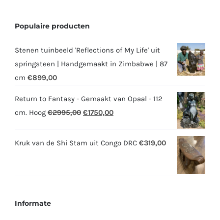
Populaire producten
Stenen tuinbeeld 'Reflections of My Life' uit
springsteen | Handgemaakt in Zimbabwe | 87
cm
€
899,00
Return to Fantasy - Gemaakt van Opaal - 112
Oorspronkelijke
Huidige
cm. Hoog
€
2995,00
€
1750,00
prijs
prijs
was:
is:
Kruk van de Shi Stam uit Congo DRC
€
319,00
€2995,00.
€1750,00.
Informate