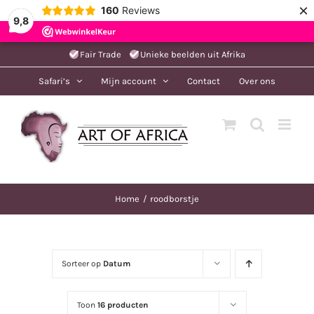
×
160
Reviews
9,8
Ga
Fair Trade
Unieke beelden uit Afrika
naar
Safari’s
Mijn account
Contact
Over ons
inhoud
Home
roodborstje
Sorteer op
Datum
Toon
16 producten