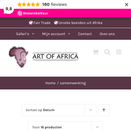
×
160
Reviews
9,8
Ga
Fair Trade
Unieke beelden uit Afrika
naar
Safari’s
Mijn account
Contact
Over ons
inhoud
Home
samenwerking
Sorteer op
Datum
Toon
16 producten