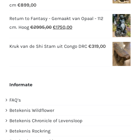
cm
€
899,00
Return to Fantasy - Gemaakt van Opaal - 112
Oorspronkelijke
Huidige
cm. Hoog
€
2995,00
€
1750,00
prijs
prijs
was:
is:
Kruk van de Shi Stam uit Congo DRC
€
319,00
€2995,00.
€1750,00.
Informate
FAQ’s
Betekenis Wildflower
Betekenis Chronicle of Levensloop
Betekenis Rockring