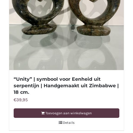
“Unity” | symbool voor Eenheid uit
serpentijn | Handgemaakt uit Zimbabwe |
18 cm.
€
39,95
Toevoegen aan winkelwagen
Details