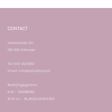
CONTACT
Hekelstraat 20,
1811 BM Alkmaar
Tel:
072 5127857
Email:
info@artofafrica.nl
Bedrijfsgegevens
KvK – 34108680
BTW nr. – NL.8105.44.957.B01