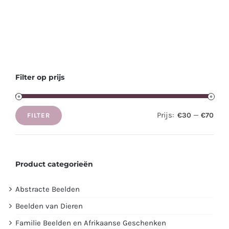
Filter op prijs
Prijs:
—
€30
€70
FILTER
Min.
Max.
prijs
prijs
Product categorieën
Abstracte Beelden
Beelden van Dieren
Familie Beelden en Afrikaanse Geschenken