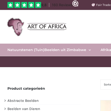
Ga
Fair Trad
naar
inhoud
Natuurstenen (Tuin)Beelden uit Zimbabwe
Afrik
Sort
Product categorieën
Abstracte Beelden
Beelden van Dieren