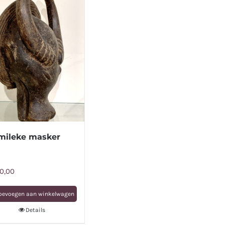
mileke masker
0,00
oevoegen aan winkelwagen
Details