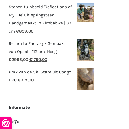
Stenen tuinbeeld 'Reflections of
My Life' uit springsteen |
Handgemaakt in Zimbabwe | 87
cm
€
899,00
Return to Fantasy - Gemaakt
van Opaal - 112 cm. Hoog
Oorspronkelijke
Huidige
€
2995,00
€
1750,00
prijs
prijs
Kruk van de Shi Stam uit Congo
was:
is:
DRC
€
319,00
€2995,00.
€1750,00.
Informate
FAQ’s