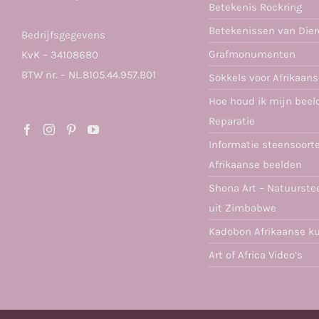
Betekenis Rockring
Betekenissen van Die
Bedrijfsgegevens
Grafmonumenten
KvK – 34108680
BTW nr. – NL.8105.44.957.B01
Sokkels voor Afrikaan
Hoe houd ik mijn beel
Reparatie
Informatie steensoort
Afrikaanse beelden
Shona Art – Natuurste
uit Zimbabwe
Kadobon Afrikaanse k
Art of Africa Video’s