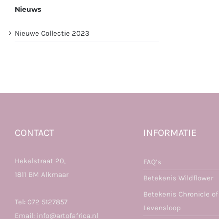
Nieuws
Nieuwe Collectie 2023
CONTACT
INFORMATIE
Hekelstraat 20,
FAQ’s
1811 BM Alkmaar
Betekenis Wildflower
Betekenis Chronicle of
Tel:
072 5127857
Levensloop
Email:
info@artofafrica.nl