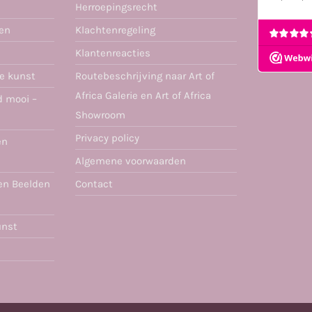
Herroepingsrecht
ren
Klachtenregeling
Klantenreacties
se kunst
Routebeschrijving naar Art of
Africa Galerie en Art of Africa
d mooi –
Showroom
Privacy policy
en
Algemene voorwaarden
en Beelden
Contact
unst