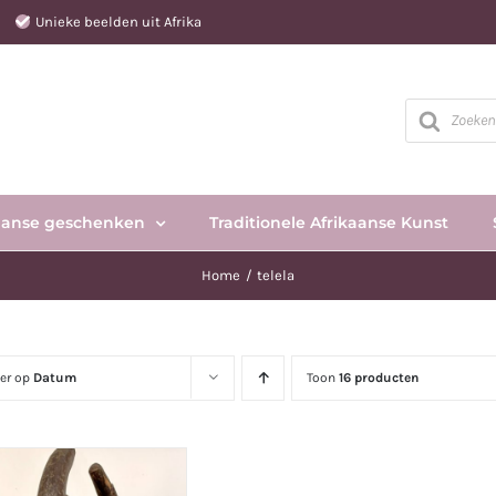
e
Unieke beelden uit Afrika
Producten
zoeken
aanse geschenken
Traditionele Afrikaanse Kunst
Home
telela
eer op
Datum
Toon
16 producten