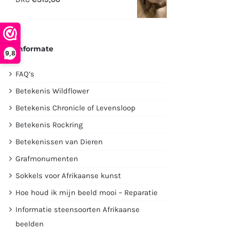
€2995,00.
€1750,00.
Informate
9,8
FAQ’s
Betekenis Wildflower
Betekenis Chronicle of Levensloop
Betekenis Rockring
Betekenissen van Dieren
Grafmonumenten
Sokkels voor Afrikaanse kunst
Hoe houd ik mijn beeld mooi – Reparatie
Informatie steensoorten Afrikaanse
beelden