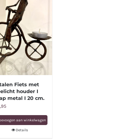
talen Fiets met
elicht houder I
ap metal I 20 cm.
,95
oevoegen aan winkelwagen
Details