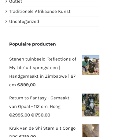
Outlet
Traditionele Afrikaanse Kunst
Uncategorized
Populaire producten
Stenen tuinbeeld 'Reflections of
My Life' uit springsteen |
Handgemaakt in Zimbabwe | 87
cm
€
899,00
Return to Fantasy - Gemaakt
van Opaal - 112 cm. Hoog
Oorspronkelijke
Huidige
€
2995,00
€
1750,00
prijs
prijs
Kruk van de Shi Stam uit Congo
was:
is:
DRC
€
319,00