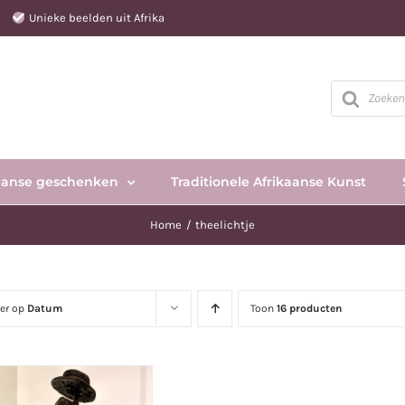
e
Unieke beelden uit Afrika
Producten
zoeken
aanse geschenken
Traditionele Afrikaanse Kunst
Home
theelichtje
eer op
Datum
Toon
16 producten