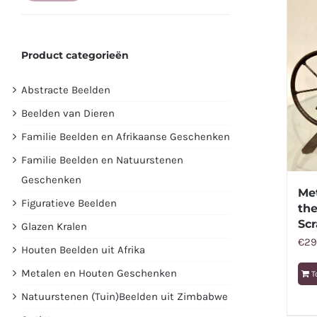
prijs
prijs
Product categorieën
Abstracte Beelden
Beelden van Dieren
Familie Beelden en Afrikaanse Geschenken
Familie Beelden en Natuurstenen
Geschenken
Me
Figuratieve Beelden
the
Scr
Glazen Kralen
€
29
Houten Beelden uit Afrika
Metalen en Houten Geschenken
T
Natuurstenen (Tuin)Beelden uit Zimbabwe