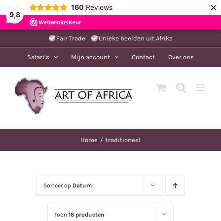
×
160
Reviews
9,8
Ga
Fair Trade
Unieke beelden uit Afrika
naar
Safari’s
Mijn account
Contact
Over ons
inhoud
Home
traditioneel
Sorteer op
Datum
Toon
16 producten