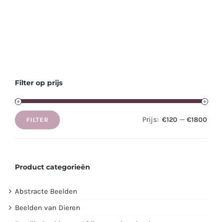
Filter op prijs
Prijs:
—
€120
€1800
FILTER
Min.
Max.
prijs
prijs
Product categorieën
Abstracte Beelden
Beelden van Dieren