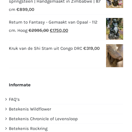
springsteen | Handgemaakt in Zimbabwe | 87
cm
€
899,00
Return to Fantasy - Gemaakt van Opaal - 112
Oorspronkelijke
Huidige
cm. Hoog
€
2995,00
€
1750,00
prijs
prijs
was:
is:
Kruk van de Shi Stam uit Congo DRC
€
319,00
€2995,00.
€1750,00.
Informate
FAQ’s
Betekenis Wildflower
Betekenis Chronicle of Levensloop
Betekenis Rockring