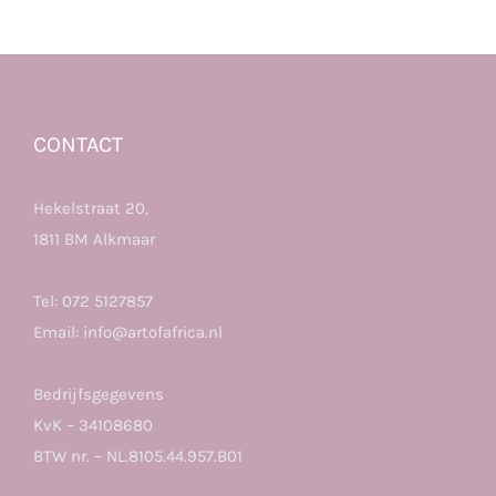
CONTACT
Hekelstraat 20,
1811 BM Alkmaar
Tel:
072 5127857
Email:
info@artofafrica.nl
Bedrijfsgegevens
KvK – 34108680
BTW nr. – NL.8105.44.957.B01