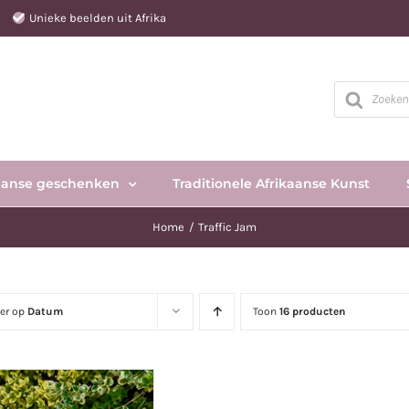
e
Unieke beelden uit Afrika
Producten
zoeken
aanse geschenken
Traditionele Afrikaanse Kunst
Home
Traffic Jam
eer op
Datum
Toon
16 producten