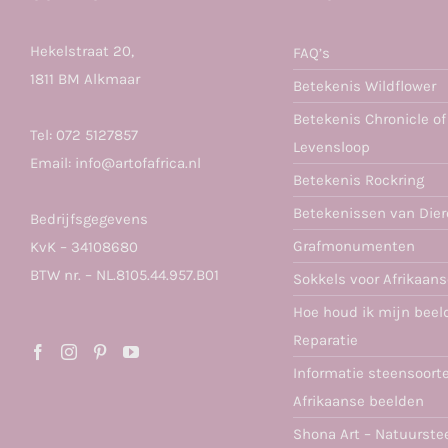
Hekelstraat 20,
FAQ’s
1811 BM Alkmaar
Betekenis Wildflower
Betekenis Chronicle of
Tel:
072 5127857
Levensloop
Email:
info@artofafrica.nl
Betekenis Rockring
Betekenissen van Die
Bedrijfsgegevens
Grafmonumenten
KvK – 34108680
BTW nr. – NL.8105.44.957.B01
Sokkels voor Afrikaan
Hoe houd ik mijn beel
Reparatie
Informatie steensoort
Afrikaanse beelden
Shona Art – Natuurste