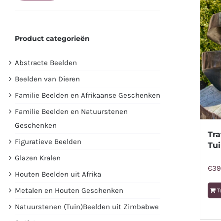
prijs
prijs
Product categorieën
Abstracte Beelden
Beelden van Dieren
Familie Beelden en Afrikaanse Geschenken
Familie Beelden en Natuurstenen
Geschenken
Tra
Figuratieve Beelden
Tui
Glazen Kralen
€
39
Houten Beelden uit Afrika
Metalen en Houten Geschenken
T
Natuurstenen (Tuin)Beelden uit Zimbabwe