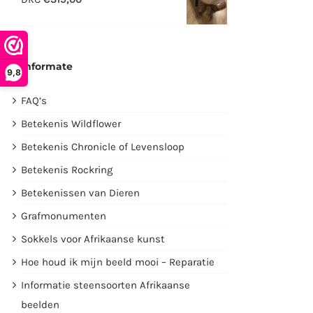
€2995,00.
€1750,00.
Informate
9,8
FAQ’s
Betekenis Wildflower
Betekenis Chronicle of Levensloop
Betekenis Rockring
Betekenissen van Dieren
Grafmonumenten
Sokkels voor Afrikaanse kunst
Hoe houd ik mijn beeld mooi – Reparatie
Informatie steensoorten Afrikaanse
beelden