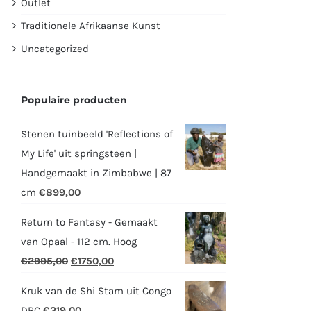
Outlet
Traditionele Afrikaanse Kunst
Uncategorized
Populaire producten
Stenen tuinbeeld 'Reflections of
My Life' uit springsteen |
Handgemaakt in Zimbabwe | 87
cm
€
899,00
Return to Fantasy - Gemaakt
van Opaal - 112 cm. Hoog
Oorspronkelijke
Huidige
€
2995,00
€
1750,00
prijs
prijs
Kruk van de Shi Stam uit Congo
was:
is:
DRC
€
319,00