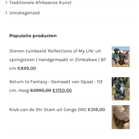
Traditionele Afrikaanse Kunst
Uncategorized
Populaire producten
Stenen tuinbeeld 'Reflections of My Life' uit
springsteen | Handgemaakt in Zimbabwe | 87
cm
€
899,00
Return to Fantasy - Gemaakt van Opaal - 112
Oorspronkelijke
Huidige
cm. Hoog
€
2995,00
€
1750,00
prijs
prijs
was:
is:
Kruk van de Shi Stam uit Congo DRC
€
319,00
€2995,00.
€1750,00.