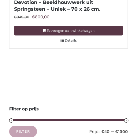
Devotion – Beeldhouwwerk uit
Springsteen – Uniek – 70 x 26 cm.
Oorspronkelijke
Huidige
€
600,00
€
849,00
prijs
prijs
Toevoegen aan winkelwagen
was:
is:
Details
€849,00.
€600,00.
Filter op prijs
Prijs:
—
€40
€1300
FILTER
Min.
Max.