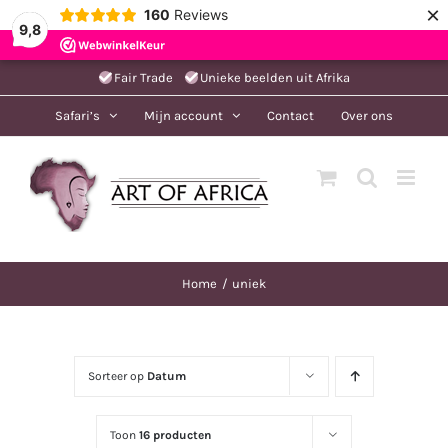
×
160
Reviews
9,8
Ga
Fair Trade
Unieke beelden uit Afrika
naar
Safari’s
Mijn account
Contact
Over ons
inhoud
Home
uniek
Sorteer op
Datum
Toon
16 producten