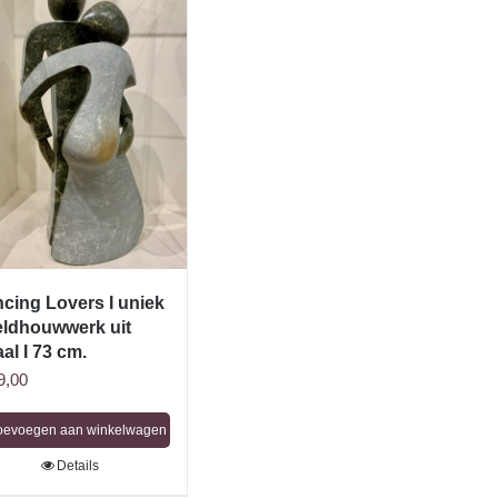
cing Lovers I uniek
ldhouwwerk uit
al I 73 cm.
9,00
oevoegen aan winkelwagen
Details