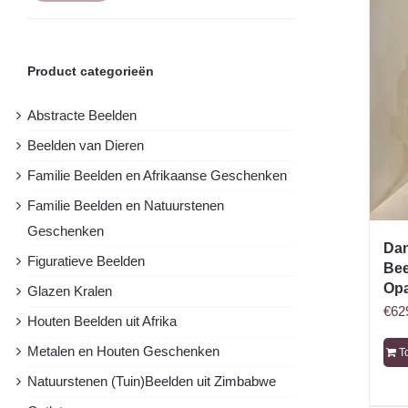
prijs
prijs
Product categorieën
Abstracte Beelden
Beelden van Dieren
Familie Beelden en Afrikaanse Geschenken
Familie Beelden en Natuurstenen
Geschenken
Dan
Figuratieve Beelden
Bee
Opa
Glazen Kralen
€
62
Houten Beelden uit Afrika
Metalen en Houten Geschenken
T
Natuurstenen (Tuin)Beelden uit Zimbabwe