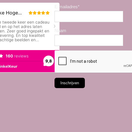
E-mailadres*
Naam