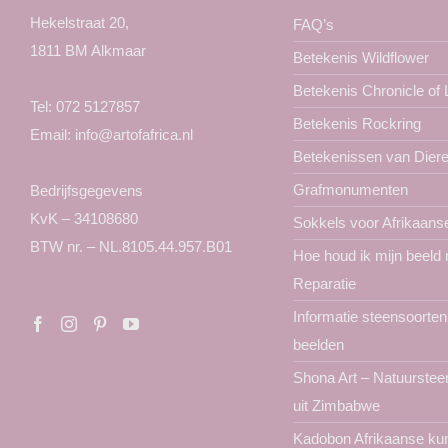
Hekelstraat 20,
FAQ’s
1811 BM Alkmaar
Betekenis Wildflower
Betekenis Chronicle of
Tel:
072 5127857
Betekenis Rockring
Email:
info@artofafrica.nl
Betekenissen van Dier
Grafmonumenten
Bedrijfsgegevens
KvK – 34108680
Sokkels voor Afrikaans
BTW nr. – NL.8105.44.957.B01
Hoe houd ik mijn beeld
Reparatie
Informatie steensoorten
beelden
Shona Art – Natuurstee
uit Zimbabwe
Kadobon Afrikaanse ku