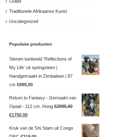
Outlet
Traditionele Afrikaanse Kunst
Uncategorized
Populaire producten
Stenen tuinbeeld 'Reflections of
My Life' uit springsteen |
Handgemaakt in Zimbabwe | 87
cm
€
899,00
Return to Fantasy - Gemaakt van
Opaal - 112 cm. Hoog
€
2995,00
Oorspronkelijke
Huidige
€
1750,00
prijs
prijs
Kruk van de Shi Stam uit Congo
was:
is:
DRC
€
319,00