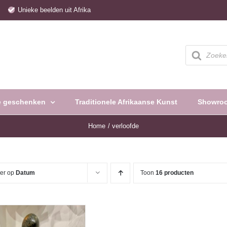
e
Unieke beelden uit Afrika
Producten
zoeken
e geschenken
Traditionele Afrikaanse Kunst
Showro
Home
verloofde
eer op
Datum
Toon
16 producten