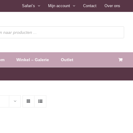
Safari’s
Mijn account
Contact
Over ons
om
Winkel – Galerie
Outlet