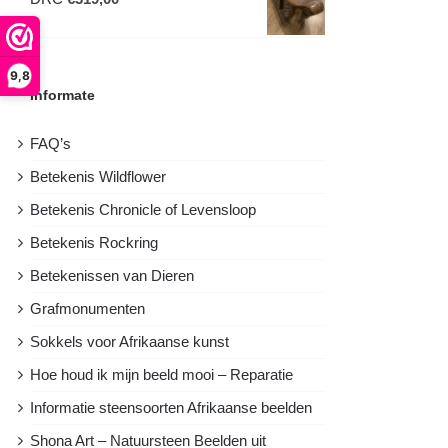
€2995,00.
€1750,00.
9,8
Informate
FAQ’s
Betekenis Wildflower
Betekenis Chronicle of Levensloop
Betekenis Rockring
Betekenissen van Dieren
Grafmonumenten
Sokkels voor Afrikaanse kunst
Hoe houd ik mijn beeld mooi – Reparatie
Informatie steensoorten Afrikaanse beelden
Shona Art – Natuursteen Beelden uit