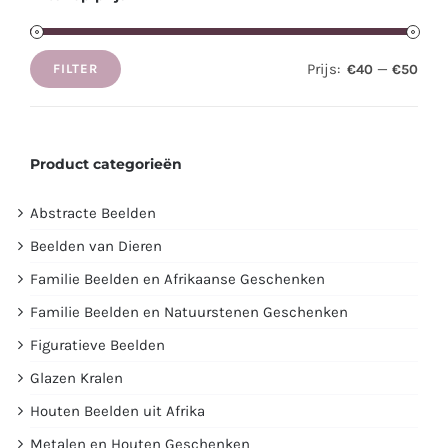
Prijs:
—
€40
€50
FILTER
Min.
Max.
prijs
prijs
Product categorieën
Abstracte Beelden
Beelden van Dieren
Familie Beelden en Afrikaanse Geschenken
Familie Beelden en Natuurstenen Geschenken
Figuratieve Beelden
Glazen Kralen
Houten Beelden uit Afrika
Metalen en Houten Geschenken