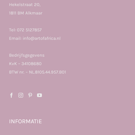
Hekelstraat 20,
1811 BM Alkmaar
Tel:
072 5127857
Email:
info@artofafrica.nl
Bedrijfsgegevens
KvK – 34108680
BTW nr. – NL.8105.44.957.B01
INFORMATIE