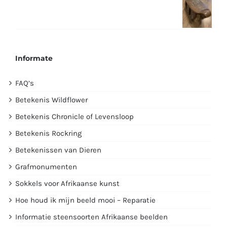
€2995,00.
€1750,00.
Informate
FAQ’s
Betekenis Wildflower
Betekenis Chronicle of Levensloop
Betekenis Rockring
Betekenissen van Dieren
Grafmonumenten
Sokkels voor Afrikaanse kunst
Hoe houd ik mijn beeld mooi – Reparatie
Informatie steensoorten Afrikaanse beelden