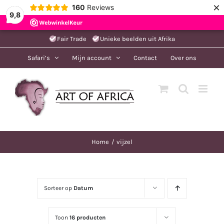
×
160
Reviews
9,8
Ga
Fair Trade
Unieke beelden uit Afrika
naar
Safari’s
Mijn account
Contact
Over ons
inhoud
Home
vijzel
Sorteer op
Datum
Toon
16 producten