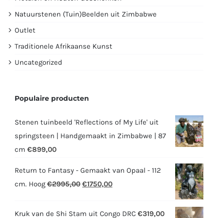
Natuurstenen (Tuin)Beelden uit Zimbabwe
Outlet
Traditionele Afrikaanse Kunst
Uncategorized
Populaire producten
Stenen tuinbeeld 'Reflections of My Life' uit
springsteen | Handgemaakt in Zimbabwe | 87
cm
€
899,00
Return to Fantasy - Gemaakt van Opaal - 112
Oorspronkelijke
Huidige
cm. Hoog
€
2995,00
€
1750,00
prijs
prijs
was:
is:
Kruk van de Shi Stam uit Congo DRC
€
319,00