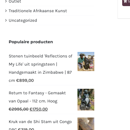
Outlet
T
Traditionele Afrikaanse Kunst
Uncategorized
Populaire producten
Stenen tuinbeeld 'Reflections of
My Life' uit springsteen |
Handgemaakt in Zimbabwe | 87
cm
€
899,00
Return to Fantasy - Gemaakt
van Opaal - 112 cm. Hoog
Oorspronkelijke
Huidige
€
2995,00
€
1750,00
prijs
prijs
Kruk van de Shi Stam uit Congo
was:
is:
DRC
€
319,00