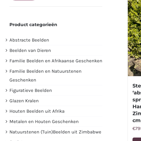
prijs
prijs
Product categorieën
Abstracte Beelden
Beelden van Dieren
Familie Beelden en Afrikaanse Geschenken
Familie Beelden en Natuurstenen
Geschenken
St
Figuratieve Beelden
‘ab
spr
Glazen Kralen
Ha
Houten Beelden uit Afrika
Zi
cm
Metalen en Houten Geschenken
€
79
Natuurstenen (Tuin)Beelden uit Zimbabwe