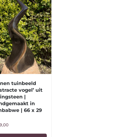
enen tuinbeeld
stracte vogel’ uit
ingsteen |
ndgemaakt in
mbabwe | 66 x 29
9,00