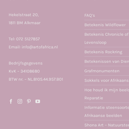
Hekelstraat 20,
FAQ’s
1811 BM Alkmaar
Betekenis Wildflower
Betekenis Chronicle of
Tel:
072 5127857
Levensloop
Email:
info@artofafrica.nl
Betekenis Rockring
Betekenissen van Die
Bedrijfsgegevens
Grafmonumenten
KvK – 34108680
BTW nr. – NL.8105.44.957.B01
Sokkels voor Afrikaan
Hoe houd ik mijn beel
Reparatie
Informatie steensoort
Afrikaanse beelden
Shona Art – Natuurste