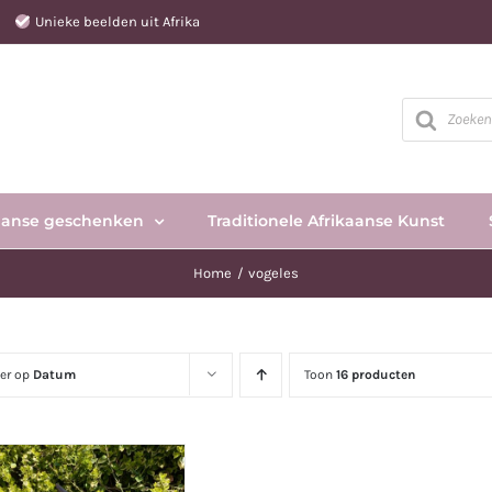
e
Unieke beelden uit Afrika
Producten
zoeken
aanse geschenken
Traditionele Afrikaanse Kunst
Home
vogeles
eer op
Datum
Toon
16 producten