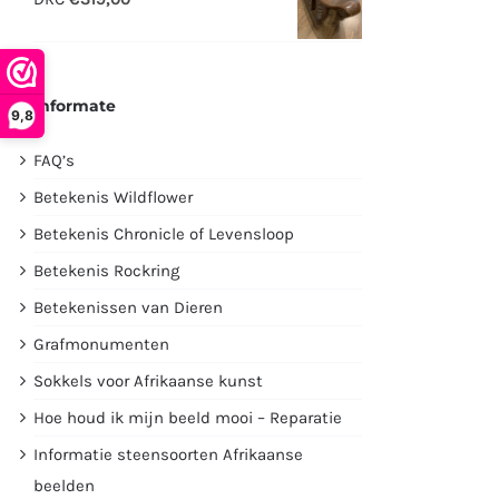
€2995,00.
€1750,00.
Informate
9,8
FAQ’s
Betekenis Wildflower
Betekenis Chronicle of Levensloop
Betekenis Rockring
Betekenissen van Dieren
Grafmonumenten
Sokkels voor Afrikaanse kunst
Hoe houd ik mijn beeld mooi – Reparatie
Informatie steensoorten Afrikaanse
beelden