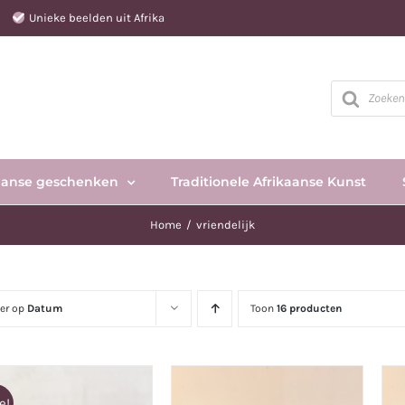
e
Unieke beelden uit Afrika
Producten
zoeken
aanse geschenken
Traditionele Afrikaanse Kunst
Home
vriendelijk
eer op
Datum
Toon
16 producten
e!