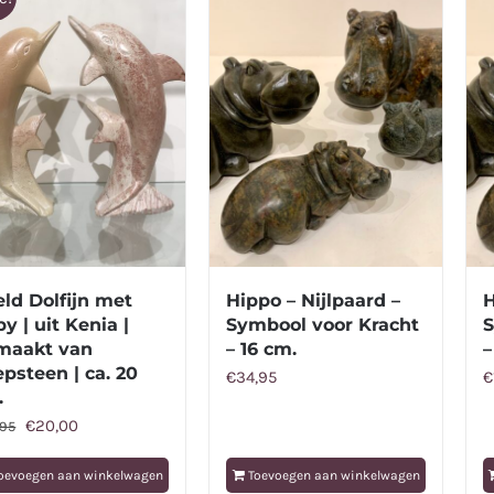
ld Dolfijn met
Hippo – Nijlpaard –
H
y | uit Kenia |
Symbool voor Kracht
S
maakt van
– 16 cm.
–
psteen | ca. 20
€
34,95
€
.
Oorspronkelijke
Huidige
€
20,00
,95
prijs
prijs
oevoegen aan winkelwagen
Toevoegen aan winkelwagen
was:
is: