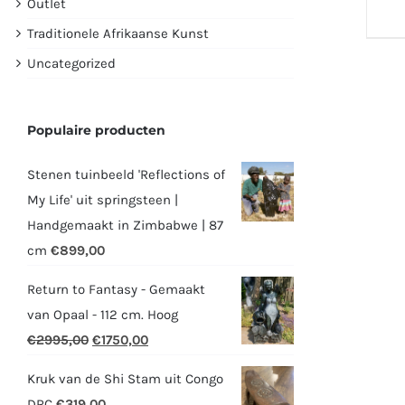
Outlet
Traditionele Afrikaanse Kunst
Uncategorized
Populaire producten
Stenen tuinbeeld 'Reflections of
My Life' uit springsteen |
Handgemaakt in Zimbabwe | 87
cm
€
899,00
Return to Fantasy - Gemaakt
van Opaal - 112 cm. Hoog
Oorspronkelijke
Huidige
€
2995,00
€
1750,00
prijs
prijs
Kruk van de Shi Stam uit Congo
was:
is:
DRC
€
319,00