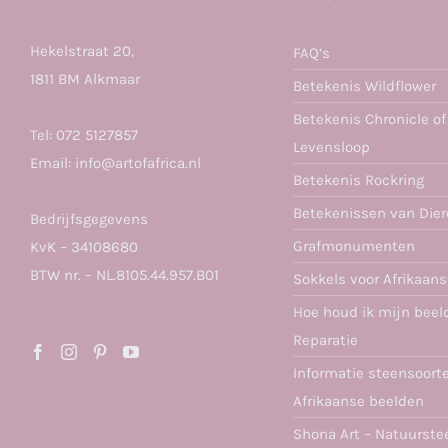
Hekelstraat 20,
FAQ’s
1811 BM Alkmaar
Betekenis Wildflower
Betekenis Chronicle of
Tel:
072 5127857
Levensloop
Email:
info@artofafrica.nl
Betekenis Rockring
Betekenissen van Die
Bedrijfsgegevens
Grafmonumenten
KvK – 34108680
BTW nr. – NL.8105.44.957.B01
Sokkels voor Afrikaan
Hoe houd ik mijn beel
Reparatie
Informatie steensoort
Afrikaanse beelden
Shona Art – Natuurste