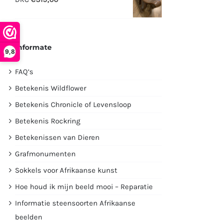
€2995,00.
€1750,00.
Informate
9,8
FAQ’s
Betekenis Wildflower
Betekenis Chronicle of Levensloop
Betekenis Rockring
Betekenissen van Dieren
Grafmonumenten
Sokkels voor Afrikaanse kunst
Hoe houd ik mijn beeld mooi – Reparatie
Informatie steensoorten Afrikaanse
beelden