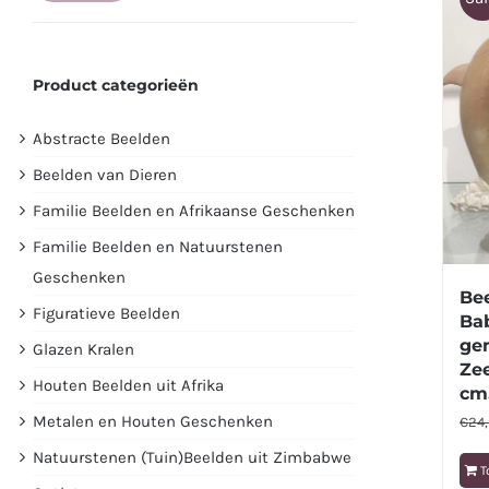
prijs
prijs
Product categorieën
Abstracte Beelden
Beelden van Dieren
Familie Beelden en Afrikaanse Geschenken
Familie Beelden en Natuurstenen
Geschenken
Bee
Figuratieve Beelden
Bab
ge
Glazen Kralen
Zee
Houten Beelden uit Afrika
cm
Metalen en Houten Geschenken
€
24
Natuurstenen (Tuin)Beelden uit Zimbabwe
T