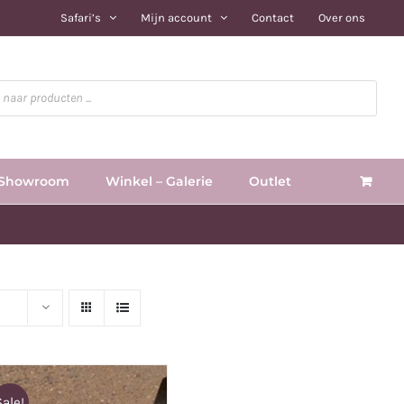
Safari’s
Mijn account
Contact
Over ons
Showroom
Winkel – Galerie
Outlet
Sale!