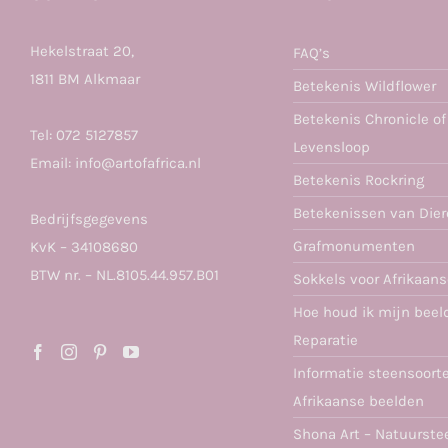
Hekelstraat 20,
FAQ’s
1811 BM Alkmaar
Betekenis Wildflower
Betekenis Chronicle of
Tel:
072 5127857
Levensloop
Email:
info@artofafrica.nl
Betekenis Rockring
Betekenissen van Die
Bedrijfsgegevens
Grafmonumenten
KvK – 34108680
BTW nr. – NL.8105.44.957.B01
Sokkels voor Afrikaan
Hoe houd ik mijn beel
Reparatie
Informatie steensoort
Afrikaanse beelden
Shona Art – Natuurste