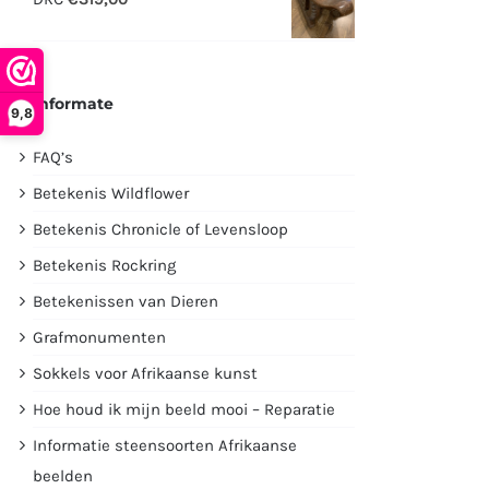
€2995,00.
€1750,00.
Informate
9,8
FAQ’s
Betekenis Wildflower
Betekenis Chronicle of Levensloop
Betekenis Rockring
Betekenissen van Dieren
Grafmonumenten
Sokkels voor Afrikaanse kunst
Hoe houd ik mijn beeld mooi – Reparatie
Informatie steensoorten Afrikaanse
beelden