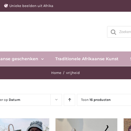
e
Unieke beelden uit Afrika
Producten
zoeken
aanse geschenken
Traditionele Afrikaanse Kunst
Home
vrijheid
eer op
Datum
Toon
16 producten