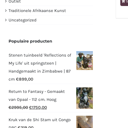
Outlet
T
Traditionele Afrikaanse Kunst
Uncategorized
Populaire producten
Stenen tuinbeeld 'Reflections of
My Life' uit springsteen |
Handgemaakt in Zimbabwe | 87
cm
€
899,00
Return to Fantasy - Gemaakt
van Opaal - 112 cm. Hoog
Oorspronkelijke
Huidige
€
2995,00
€
1750,00
prijs
prijs
Kruk van de Shi Stam uit Congo
was:
is:
DRC
€
319,00