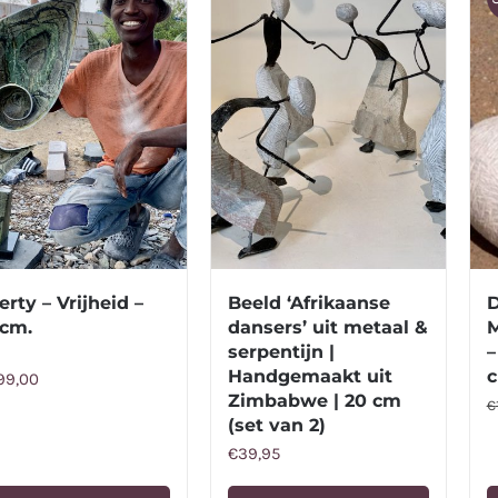
erty – Vrijheid –
Beeld ‘Afrikaanse
D
 cm.
dansers’ uit metaal &
M
serpentijn |
–
Handgemaakt uit
c
99,00
Zimbabwe | 20 cm
€
(set van 2)
€
39,95