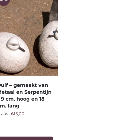
uif – gemaakt van
etaal en Serpentijn
 9 cm. hoog en 18
m. lang
Oorspronkelijke
Huidige
€
15,00
17,95
prijs
prijs
was:
is:
€17,95.
€15,00.