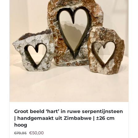
Groot beeld ‘hart’ in ruwe serpentijnsteen
| handgemaakt uit Zimbabwe | ±26 cm
hoog
Oorspronkelijke
Huidige
€
50,00
€
79,95