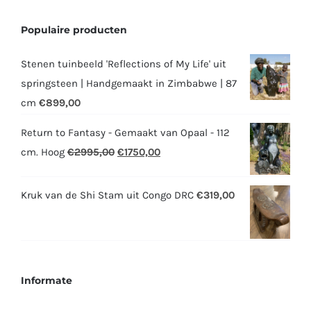
Populaire producten
Stenen tuinbeeld 'Reflections of My Life' uit
springsteen | Handgemaakt in Zimbabwe | 87
cm
€
899,00
Return to Fantasy - Gemaakt van Opaal - 112
Oorspronkelijke
Huidige
cm. Hoog
€
2995,00
€
1750,00
prijs
prijs
was:
is:
Kruk van de Shi Stam uit Congo DRC
€
319,00
€2995,00.
€1750,00.
Informate