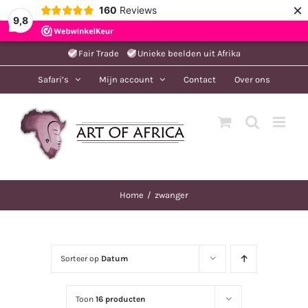
×
160
Reviews
9,8
Ga
Fair Trade
Unieke beelden uit Afrika
naar
Safari’s
Mijn account
Contact
Over ons
inhoud
Home
zwanger
Sorteer op
Datum
Toon
16 producten