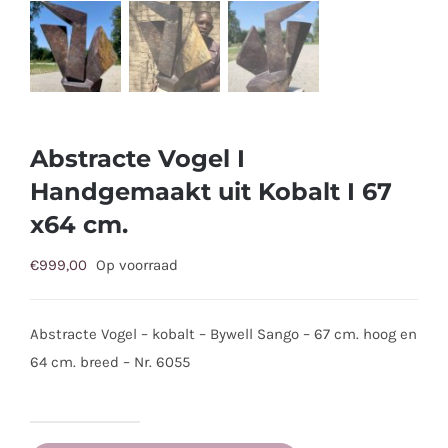
Abstracte Vogel I
Handgemaakt uit Kobalt I 67
x64 cm.
€
999,00
Op voorraad
Abstracte Vogel – kobalt – Bywell Sango – 67 cm. hoog en
64 cm. breed – Nr. 6055
Abstracte