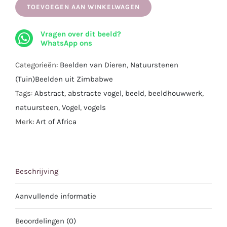
Vogel
TOEVOEGEN AAN WINKELWAGEN
I
Vragen over dit beeld?
Handgemaakt
WhatsApp ons
uit
Kobalt
Categorieën:
Beelden van Dieren
,
Natuurstenen
I
(Tuin)Beelden uit Zimbabwe
67
Tags:
Abstract
,
abstracte vogel
,
beeld
,
beeldhouwwerk
,
x64
natuursteen
,
Vogel
,
vogels
cm.
Merk:
Art of Africa
aantal
Beschrijving
Aanvullende informatie
Beoordelingen (0)