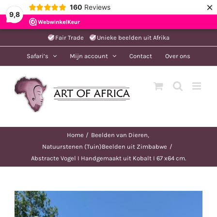
×
160
Reviews
9,8
Ga
Fair Trade
Unieke beelden uit Afrika
naar
Safari’s
Mijn account
Contact
Over ons
inhoud
Home
Beelden van Dieren
Natuurstenen (Tuin)Beelden uit Zimbabwe
Abstracte Vogel I Handgemaakt uit Kobalt I 67 x64 cm.