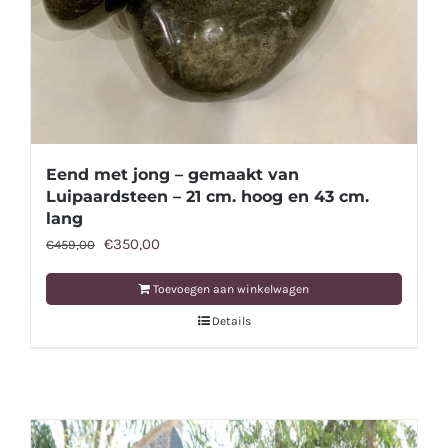
Eend met jong – gemaakt van
Luipaardsteen – 21 cm. hoog en 43 cm.
lang
Oorspronkelijke
Huidige
€
350,00
€
459,00
prijs
prijs
Toevoegen aan winkelwagen
was:
is:
Details
€459,00.
€350,00.