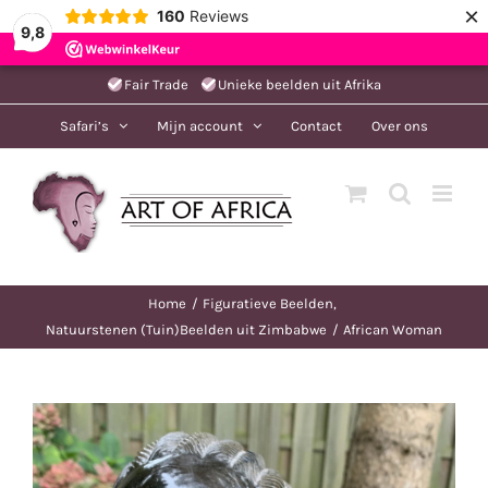
×
160
Reviews
9,8
Ga
Fair Trade
Unieke beelden uit Afrika
naar
Safari’s
Mijn account
Contact
Over ons
inhoud
Home
Figuratieve Beelden
Natuurstenen (Tuin)Beelden uit Zimbabwe
African Woman