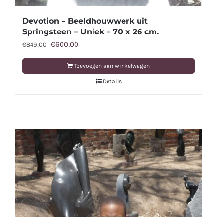
Devotion – Beeldhouwwerk uit
Springsteen – Uniek – 70 x 26 cm.
Oorspronkelijke
Huidige
€
600,00
€
849,00
prijs
prijs
Toevoegen aan winkelwagen
was:
is:
Details
€849,00.
€600,00.