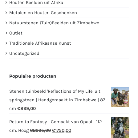
Houten Beelden uit Afrika
Metalen en Houten Geschenken
Natuurstenen (Tuin)Beelden uit Zimbabwe
Outlet
Traditionele Afrikaanse Kunst
Uncategorized
Populaire producten
Stenen tuinbeeld 'Reflections of My Life' uit
springsteen | Handgemaakt in Zimbabwe | 87
cm
€
899,00
Return to Fantasy - Gemaakt van Opaal - 112
Oorspronkelijke
Huidige
cm. Hoog
€
2995,00
€
1750,00