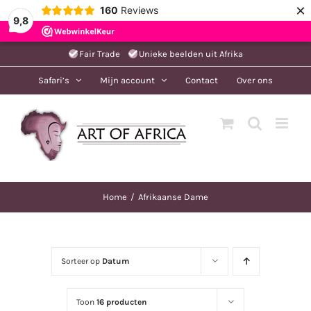
×
160
Reviews
9,8
Ga
Fair Trade
Unieke beelden uit Afrika
naar
Safari’s
Mijn account
Contact
Over ons
inhoud
Home
Afrikaanse Dame
Sorteer op
Datum
Toon
16 producten