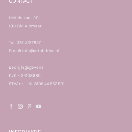
CONTACT
Hekelstraat 20,
1811 BM Alkmaar
Tel:
072 5127857
Email:
info@artofafrica.nl
Bedrijfsgegevens
KvK – 34108680
BTW nr. – NL.8105.44.957.B01
INFORMATIE