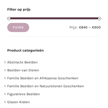
Filter op prijs
Prijs:
—
€840
€900
FILTER
Min.
Max.
prijs
prijs
Product categorieën
Abstracte Beelden
Beelden van Dieren
Familie Beelden en Afrikaanse Geschenken
Familie Beelden en Natuurstenen Geschenken
Figuratieve Beelden
Glazen Kralen