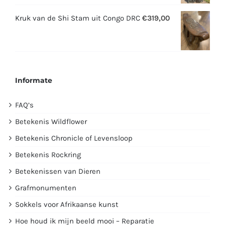
prijs
prijs
was:
is:
Kruk van de Shi Stam uit Congo DRC
€
319,00
€2995,00.
€1750,00.
Informate
FAQ’s
Betekenis Wildflower
Betekenis Chronicle of Levensloop
Betekenis Rockring
Betekenissen van Dieren
Grafmonumenten
Sokkels voor Afrikaanse kunst
Hoe houd ik mijn beeld mooi – Reparatie