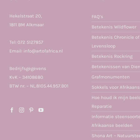
Hekelstraat 20,
FAQ’s
1811 BM Alkmaar
Betekenis Wildflower
Betekenis Chronicle of
Tel:
072 5127857
Levensloop
Email:
info@artofafrica.nl
Betekenis Rockring
Betekenissen van Die
Bedrijfsgegevens
Grafmonumenten
KvK – 34108680
BTW nr. – NL.8105.44.957.B01
Sokkels voor Afrikaan
Hoe houd ik mijn beel
Reparatie
Informatie steensoort
Afrikaanse beelden
Shona Art – Natuurste