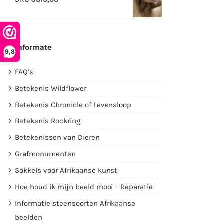
€2995,00.
€1750,00.
Informate
9,8
FAQ’s
Betekenis Wildflower
Betekenis Chronicle of Levensloop
Betekenis Rockring
Betekenissen van Dieren
Grafmonumenten
Sokkels voor Afrikaanse kunst
Hoe houd ik mijn beeld mooi – Reparatie
Informatie steensoorten Afrikaanse
beelden