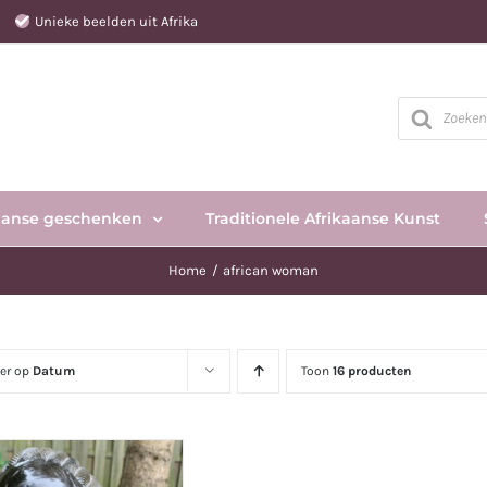
e
Unieke beelden uit Afrika
Producten
zoeken
aanse geschenken
Traditionele Afrikaanse Kunst
Home
african woman
eer op
Datum
Toon
16 producten