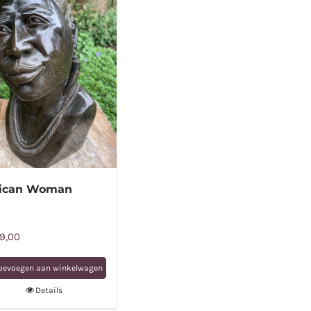
rican Woman
9,00
oevoegen aan winkelwagen
Details