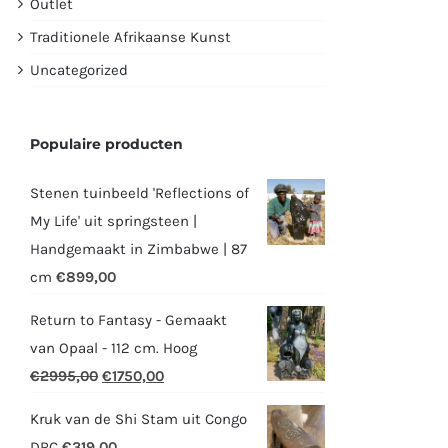
Outlet
Traditionele Afrikaanse Kunst
Uncategorized
Populaire producten
Stenen tuinbeeld 'Reflections of
My Life' uit springsteen |
Handgemaakt in Zimbabwe | 87
cm
€
899,00
Return to Fantasy - Gemaakt
van Opaal - 112 cm. Hoog
Oorspronkelijke
Huidige
€
2995,00
€
1750,00
prijs
prijs
Kruk van de Shi Stam uit Congo
was:
is:
DRC
€
319,00