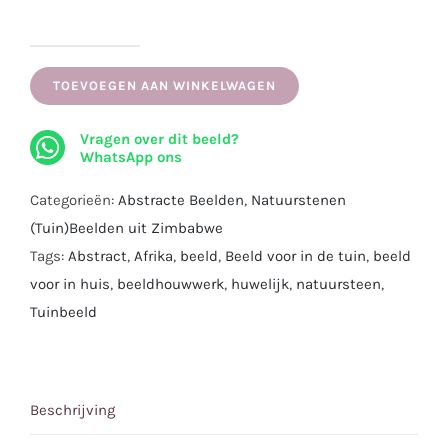
Chronicle
of
TOEVOEGEN AAN WINKELWAGEN
Levensloop
Vragen over dit beeld?
aantal
WhatsApp ons
Categorieën:
Abstracte Beelden
,
Natuurstenen
(Tuin)Beelden uit Zimbabwe
Tags:
Abstract
,
Afrika
,
beeld
,
Beeld voor in de tuin
,
beeld
voor in huis
,
beeldhouwwerk
,
huwelijk
,
natuursteen
,
Tuinbeeld
Beschrijving