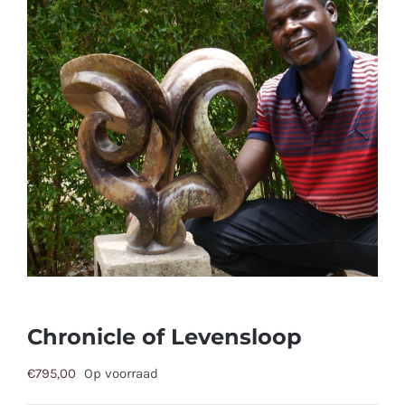
Chronicle of Levensloop
€
795,00
Op voorraad