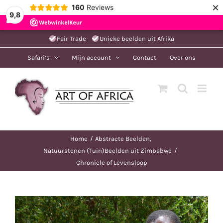
×
160
Reviews
9,8
Ga
Fair Trade
Unieke beelden uit Afrika
naar
Safari’s
Mijn account
Contact
Over ons
inhoud
Home
Abstracte Beelden
Natuurstenen (Tuin)Beelden uit Zimbabwe
Chronicle of Levensloop