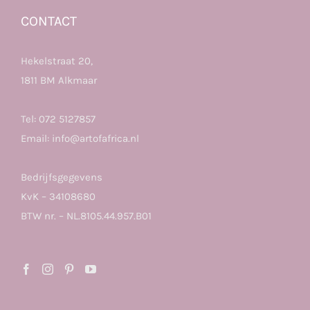
CONTACT
Hekelstraat 20,
1811 BM Alkmaar
Tel:
072 5127857
Email:
info@artofafrica.nl
Bedrijfsgegevens
KvK – 34108680
BTW nr. – NL.8105.44.957.B01