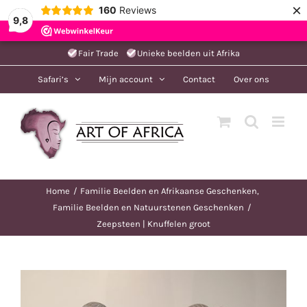
×
160
Reviews
9,8
Ga
Fair Trade
Unieke beelden uit Afrika
naar
Safari’s
Mijn account
Contact
Over ons
inhoud
Home
Familie Beelden en Afrikaanse Geschenken
Familie Beelden en Natuurstenen Geschenken
Zeepsteen | Knuffelen groot