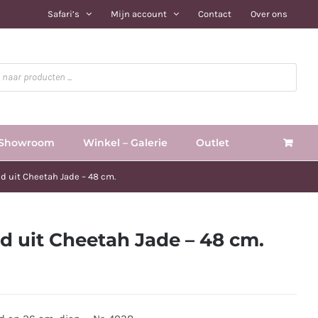
Safari’s
Mijn account
Contact
Over ons
Showroom
Winkel – Galerie
Outlet
d uit Cheetah Jade – 48 cm.
d uit Cheetah Jade – 48 cm.