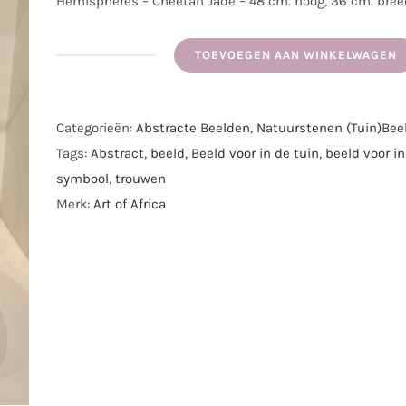
Hemispheres – Cheetah Jade – 48 cm. hoog, 36 cm. breed
TOEVOEGEN AAN WINKELWAGEN
Hemispheres
-
Abstract
Categorieën:
Abstracte Beelden
,
Natuurstenen (Tuin)Bee
beeld
Tags:
Abstract
,
beeld
,
Beeld voor in de tuin
,
beeld voor in
uit
symbool
,
trouwen
Cheetah
Merk:
Art of Africa
Jade
-
48
cm.
aantal