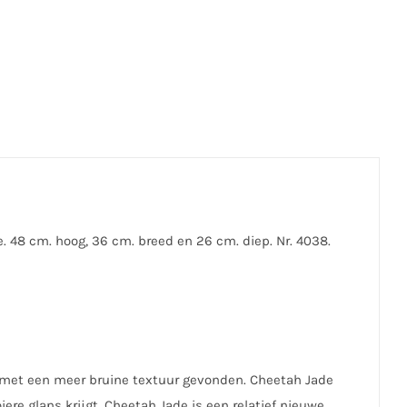
 48 cm. hoog, 36 cm. breed en 26 cm. diep. Nr. 4038.
 met een meer bruine textuur gevonden. Cheetah Jade
ere glans krijgt. Cheetah Jade is een relatief nieuwe