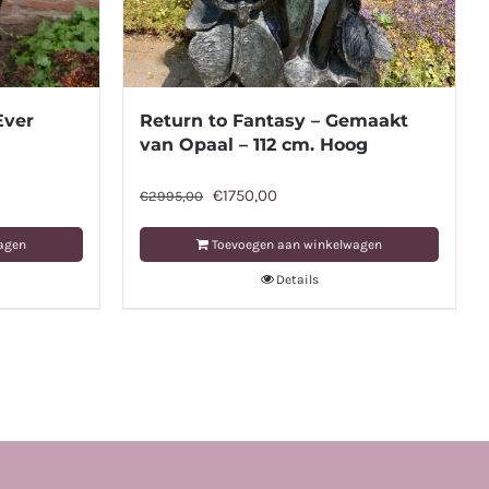
Ever
Return to Fantasy – Gemaakt
van Opaal – 112 cm. Hoog
Oorspronkelijke
Huidige
€
1750,00
€
2995,00
prijs
prijs
agen
Toevoegen aan winkelwagen
was:
is:
Details
€2995,00.
€1750,00.