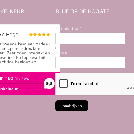
KELKEUR
BLIJF OP DE HOOGTE
E-mailadres*
Naam