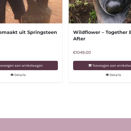
emaakt uit Springsteen
Wildflower – Together 
After
€
1049,00
oevoegen aan winkelwagen
Toevoegen aan winkelw
Details
Details