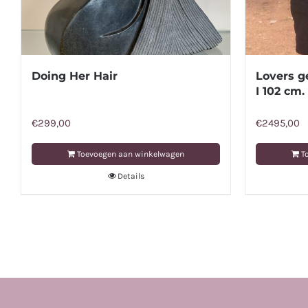
Doing Her Hair
Lovers g
I 102 cm.
€
299,00
€
2495,00
Toevoegen aan winkelwagen
T
Details