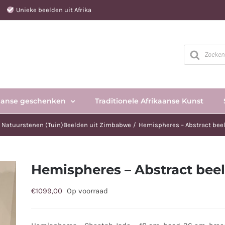
e
Unieke beelden uit Afrika
Producten
zoeken
aanse geschenken
Traditionele Afrikaanse Kunst
Natuurstenen (Tuin)Beelden uit Zimbabwe
Hemispheres – Abstract beel
Hemispheres – Abstract beel
€
1099,00
Op voorraad