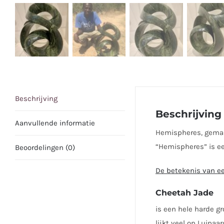
Beschrijving
Beschrijving
Aanvullende informatie
Hemispheres, gemaak
“Hemispheres” is ee
Beoordelingen (0)
De betekenis van ee
Cheetah Jade
is een hele harde 
lijkt veel op Luipaa