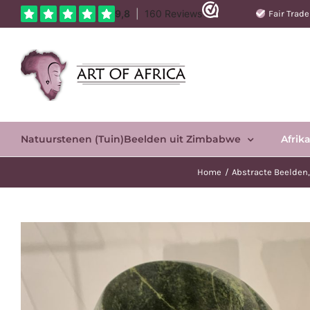
Ga
Fair Trad
naar
inhoud
Natuurstenen (Tuin)Beelden uit Zimbabwe
Afrik
Home
Abstracte Beelden