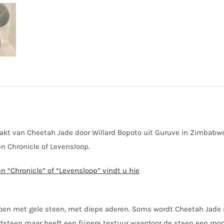
t van Cheetah Jade door Willard Bopoto uit Guruve in Zimbabwe.
n Chronicle of Levensloop.
n “Chronicle” of “Levensloop” vindt u hie
groen met gele steen, met diepe aderen. Soms wordt Cheetah Jade
rdsteen maar heeft een fijnere textuur waardoor de steen een mooi