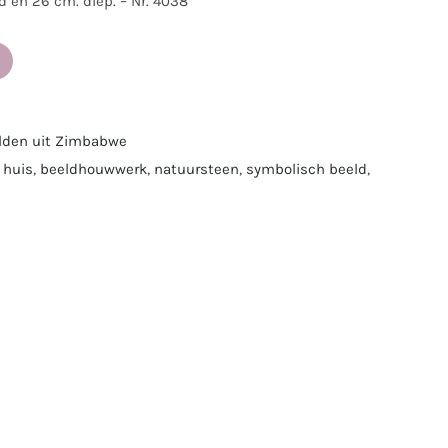
 en 26 cm. diep. – Nr. 4038
lden uit Zimbabwe
 huis
,
beeldhouwwerk
,
natuursteen
,
symbolisch beeld
,