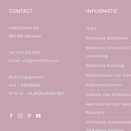
CONTACT
INFORMATIE
Hekelstraat 20,
FAQ’s
1811 BM Alkmaar
Betekenis Wildflower
Betekenis Chronicle of
Tel:
072 5127857
Levensloop
Email:
info@artofafrica.nl
Betekenis Rockring
Betekenissen van Die
Bedrijfsgegevens
Grafmonumenten
KvK – 34108680
BTW nr. – NL.8105.44.957.B01
Sokkels voor Afrikaan
Hoe houd ik mijn beel
Reparatie
Informatie steensoort
Afrikaanse beelden