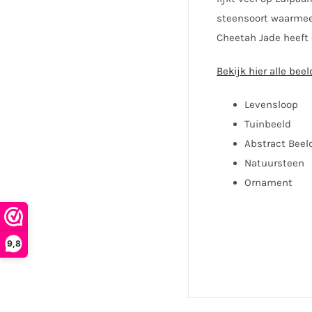
steensoort waarmee 
Cheetah Jade heeft e
Bekijk hier alle be
Levensloop
Tuinbeeld
Abstract Beel
Natuursteen
Ornament
9,8