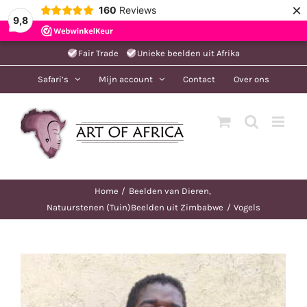
×
160
Reviews
9,8
Ga
Fair Trade
Unieke beelden uit Afrika
naar
Safari’s
Mijn account
Contact
Over ons
inhoud
Home
Beelden van Dieren
Natuurstenen (Tuin)Beelden uit Zimbabwe
Vogels