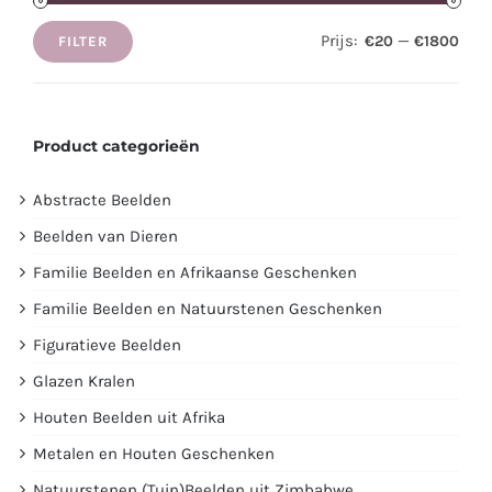
Prijs:
—
€20
€1800
FILTER
Min.
Max.
prijs
prijs
Product categorieën
Abstracte Beelden
Beelden van Dieren
Familie Beelden en Afrikaanse Geschenken
Familie Beelden en Natuurstenen Geschenken
Figuratieve Beelden
Glazen Kralen
Houten Beelden uit Afrika
Metalen en Houten Geschenken
Natuurstenen (Tuin)Beelden uit Zimbabwe