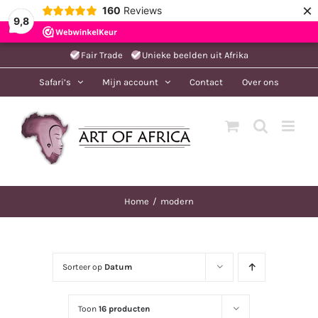
×
160
Reviews
9,8
Ga
Fair Trade
Unieke beelden uit Afrika
naar
Safari’s
Mijn account
Contact
Over ons
inhoud
Home
modern
Sorteer op
Datum
Toon
16 producten