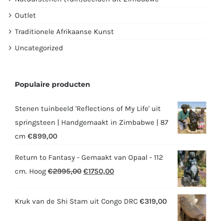
Outlet
Traditionele Afrikaanse Kunst
Uncategorized
Populaire producten
Stenen tuinbeeld 'Reflections of My Life' uit
springsteen | Handgemaakt in Zimbabwe | 87
cm
€
899,00
Return to Fantasy - Gemaakt van Opaal - 112
Oorspronkelijke
Huidige
cm. Hoog
€
2995,00
€
1750,00
prijs
prijs
was:
is:
Kruk van de Shi Stam uit Congo DRC
€
319,00
€2995,00.
€1750,00.