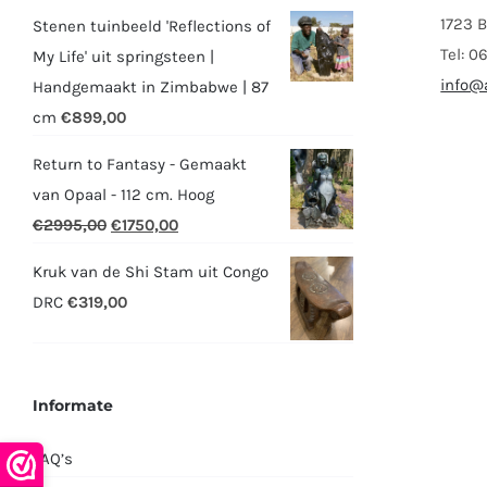
1723 
Stenen tuinbeeld 'Reflections of
Tel: 
My Life' uit springsteen |
info@a
Handgemaakt in Zimbabwe | 87
cm
€
899,00
Return to Fantasy - Gemaakt
van Opaal - 112 cm. Hoog
Oorspronkelijke
Huidige
€
2995,00
€
1750,00
prijs
prijs
Kruk van de Shi Stam uit Congo
was:
is:
DRC
€
319,00
€2995,00.
€1750,00.
Informate
FAQ’s