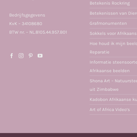
Betekenis Rockring
Betekenissen van Die
Bedrijfsgegevens
Grafmonumenten
KvK – 34108680
BTW nr. – NL.8105.44.957.B01
Sokkels voor Afrikaan
Hoe houd ik mijn beel
Reparatie
Informatie steensoort
Afrikaanse beelden
Shona Art – Natuurste
uit Zimbabwe
Kadobon Afrikaanse k
Art of Africa Video’s