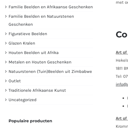
met on
Familie Beelden en Afrikaanse Geschenken
Familie Beelden en Natuurstenen
Geschenken
Co
Figuratieve Beelden
Glazen Kralen
Art of
Houten Beelden uit Afrika
Hekel
Metalen en Houten Geschenken
1811 
Natuurstenen (Tuin)Beelden uit Zimbabwe
Tel: 0
Outlet
info@a
Traditionele Afrikaanse Kunst
Uncategorized
Art of
Populaire producten
Kromm