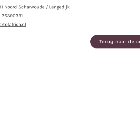
BH Noord-Scharwoude / Langedijk
06 26390331
rtofafrica.nl
Terug naar de c