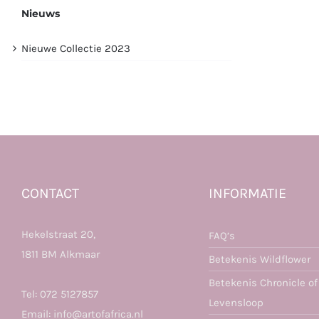
Nieuws
Nieuwe Collectie 2023
CONTACT
INFORMATIE
Hekelstraat 20,
FAQ’s
1811 BM Alkmaar
Betekenis Wildflower
Betekenis Chronicle of
Tel:
072 5127857
Levensloop
Email:
info@artofafrica.nl