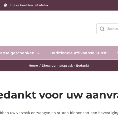
e
Unieke beelden uit Afrika
Producten
zoeken
aanse geschenken
Traditionele Afrikaanse Kunst
Home
Showroom afspraak – Bedankt
edankt voor uw aanvr
bben uw verzoek ontvangen en sturen binnenkort een bevestiging 