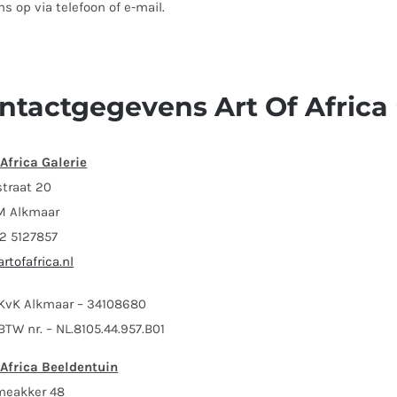
s op via telefoon of e-mail.
ntactgegevens Art Of Africa
 Africa Galerie
straat 20
BM Alkmaar
72 5127857
rtofafrica.nl
KvK Alkmaar – 34108680
BTW nr. – NL.8105.44.957.B01
 Africa Beeldentuin
eakker 48