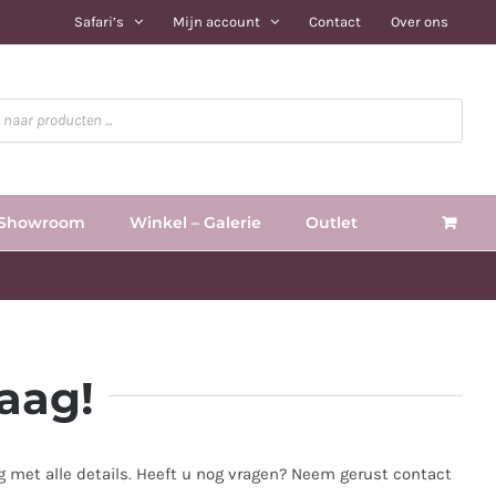
Safari’s
Mijn account
Contact
Over ons
Showroom
Winkel – Galerie
Outlet
aag!
met alle details. Heeft u nog vragen? Neem gerust contact