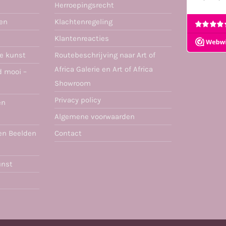
Herroepingsrecht
ren
Klachtenregeling
Klantenreacties
se kunst
Routebeschrijving naar Art of
Africa Galerie en Art of Africa
d mooi –
Showroom
Privacy policy
en
Algemene voorwaarden
en Beelden
Contact
unst