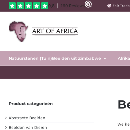
Ga
Fair Trad
naar
inhoud
Natuurstenen (Tuin)Beelden uit Zimbabwe
Afrik
B
Product categorieën
Abstracte Beelden
We he
Beelden van Dieren