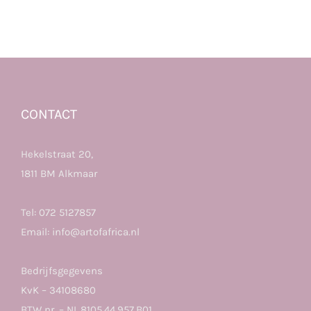
CONTACT
Hekelstraat 20,
1811 BM Alkmaar
Tel:
072 5127857
Email:
info@artofafrica.nl
Bedrijfsgegevens
KvK – 34108680
BTW nr. – NL.8105.44.957.B01