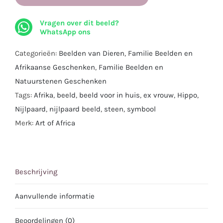
Nijlpaard
-
Vragen over dit beeld?
Symbool
WhatsApp ons
voor
Categorieën:
Beelden van Dieren
,
Familie Beelden en
Kracht
Afrikaanse Geschenken
,
Familie Beelden en
-
Natuurstenen Geschenken
14
Tags:
Afrika
,
beeld
,
beeld voor in huis
,
ex vrouw
,
Hippo
,
cm.
Nijlpaard
,
nijlpaard beeld
,
steen
,
symbool
aantal
Merk:
Art of Africa
Beschrijving
Aanvullende informatie
Beoordelingen (0)