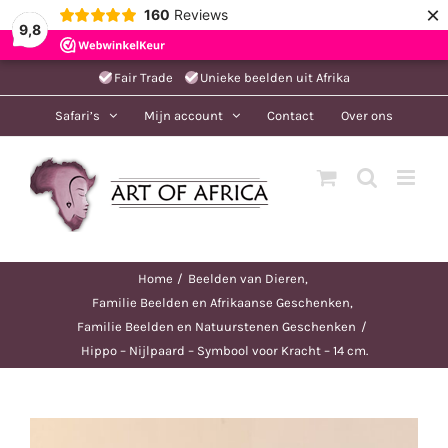
×
160
Reviews
9,8
Ga
Fair Trade
Unieke beelden uit Afrika
naar
Safari’s
Mijn account
Contact
Over ons
inhoud
Home
Beelden van Dieren
Familie Beelden en Afrikaanse Geschenken
Familie Beelden en Natuurstenen Geschenken
Hippo – Nijlpaard – Symbool voor Kracht – 14 cm.