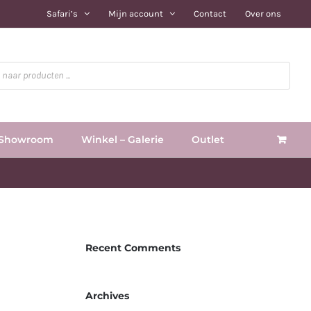
Safari’s
Mijn account
Contact
Over ons
Showroom
Winkel – Galerie
Outlet
Recent Comments
Archives