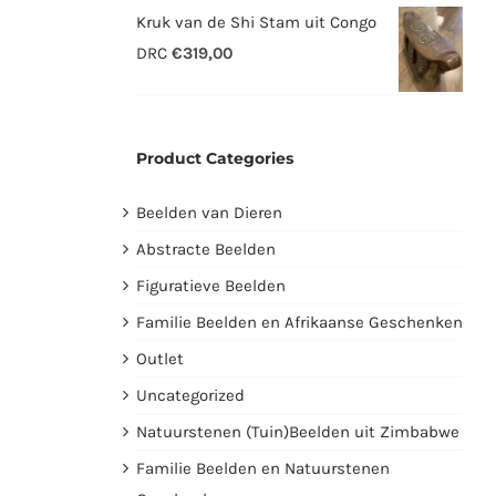
prijs
prijs
Kruk van de Shi Stam uit Congo
was:
is:
DRC
€
319,00
€2995,00.
€1750,00.
Product Categories
Beelden van Dieren
Abstracte Beelden
Figuratieve Beelden
Familie Beelden en Afrikaanse Geschenken
Outlet
Uncategorized
Natuurstenen (Tuin)Beelden uit Zimbabwe
Familie Beelden en Natuurstenen