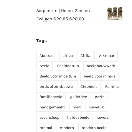
prijs
prijs
Serpentijn | Horen, Zien en
was:
is:
Oorspronkelijke
Huidige
Zwijgen
€
29,95
€
20,00
€649,00.
€500,00.
prijs
prijs
was:
is:
Tags
€29,95.
€20,00.
Abstract
africa
Afrika
Alkmaar
beeld
Beeldentuin
beeldhouwwerk
Beeld voor in de tuin
beeld voor in huis
birds of zimbabwe
Chronicle
Familie
familiebeeld
geliefden
gezin
handgemaakt
hout
huwelijk
Levensloop
liefdesbeeld
Lovers
metaal
modern
modern beeld