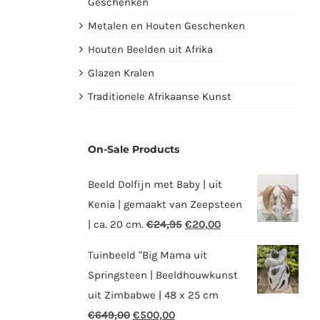
Geschenken
Metalen en Houten Geschenken
Houten Beelden uit Afrika
Glazen Kralen
Traditionele Afrikaanse Kunst
On-Sale Products
Beeld Dolfijn met Baby | uit
Kenia | gemaakt van Zeepsteen
Oorspronkelijke
Huidige
| ca. 20 cm.
€
24,95
€
20,00
prijs
prijs
Tuinbeeld "Big Mama uit
was:
is:
Springsteen | Beeldhouwkunst
€24,95.
€20,00.
uit Zimbabwe | 48 x 25 cm
Oorspronkelijke
Huidige
€
649,00
€
500,00