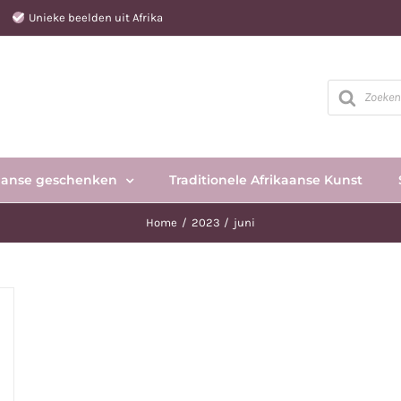
e
Unieke beelden uit Afrika
Producten
zoeken
aanse geschenken
Traditionele Afrikaanse Kunst
Home
2023
juni