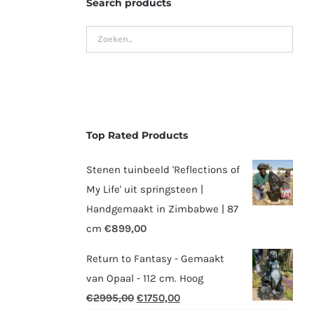
Search products
Top Rated Products
Stenen tuinbeeld 'Reflections of
My Life' uit springsteen |
Handgemaakt in Zimbabwe | 87
cm
€
899,00
Return to Fantasy - Gemaakt
van Opaal - 112 cm. Hoog
Oorspronkelijke
Huidige
€
2995,00
€
1750,00